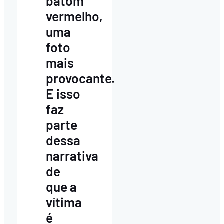
batom
vermelho,
uma
foto
mais
provocante.
E isso
faz
parte
dessa
narrativa
de
que a
vítima
é