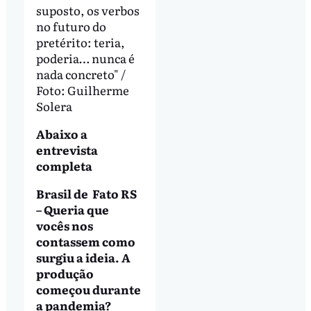
suposto, os verbos
no futuro do
pretérito: teria,
poderia… nunca é
nada concreto" /
Foto: Guilherme
Solera
Abaixo a
entrevista
completa
Brasil de Fato RS
– Queria que
vocês nos
contassem como
surgiu a ideia. A
produção
começou durante
a pandemia?