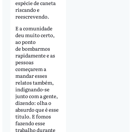
espécie de caneta
riscando e
reescrevendo.
E a comunidade
deu muito certo,
ao ponto
de bombarmos
rapidamente e as
pessoas
começarem a
mandar esses
relatos também,
indignando-se
junto com a gente,
dizendo: olha o
absurdo que é esse
título. E fomos
fazendo esse
trabalho durante