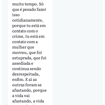
muito tempo. Só
que é pesado fazer
isso
cotidianamente,
porque tu está em
contato com o
crime, tu está em
contato com a
mulher que
morreu, que foi
estuprada, que foi
assediada e
continua sendo
desrespeitada,
enfim. E aí as
outras foram se
afastando, porque
a vida vai
afastando, a vida