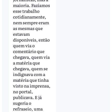
maioria. Fazíamos
esse trabalho
cotidianamente,
nem sempre eram
as mesmas que
estavam
disponíveis, então
quem via o
comentário que
chegava, quem via
a matéria que
chegava, quem se
indignava com a
matéria que tinha
visto na imprensa,
no portal,
publicava. E já
sugeria o
refraseio, uma