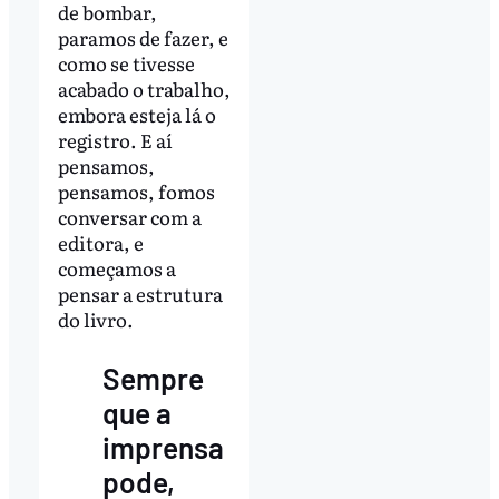
de bombar,
paramos de fazer, e
como se tivesse
acabado o trabalho,
embora esteja lá o
registro. E aí
pensamos,
pensamos, fomos
conversar com a
editora, e
começamos a
pensar a estrutura
do livro.
Sempre
que a
imprensa
pode,