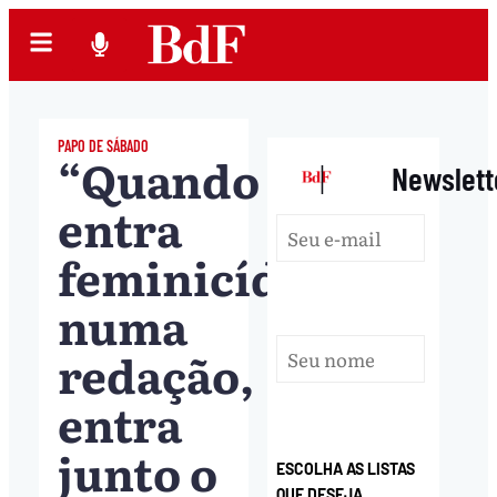
PAPO DE SÁBADO
“Quando
|
Newslett
entra
feminicídio
numa
redação,
entra
junto o
ESCOLHA AS LISTAS
QUE DESEJA