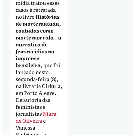
mídia tratou esses
casos é retratada
no livro
Histórias
de morte matada,
contadas como
morte morrida – a
narrativa de
feminicídios na
imprensa
brasileira,
que foi
lançado nesta
segunda-feira (8),
na livraria Cirkula,
em Porto Alegre.
De autoria das
feministas e
jornalistas
Niara
de Oliveira
e
Vanessa
Rodrigues, a