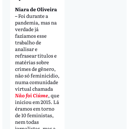
Niara de Oliveira
–
Foi durante a
pandemia, mas na
verdade já
fazíamos esse
trabalho de
analisar e
refrasear títulos e
matérias sobre
crimes de gênero,
não só feminicídio,
numa comunidade
virtual chamada
Não foi Ciúme
, que
iniciou em 2015. Lá
éramos em torno
de 10 feministas,
nem todas
jornalistas, mas a