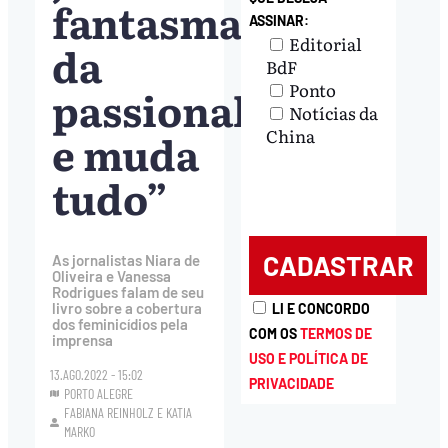
fantasma
ASSINAR:
Editorial
da
BdF
Ponto
passionalidade,
Notícias da
e muda
China
tudo”
As jornalistas Niara de
Oliveira e Vanessa
Rodrigues falam de seu
livro sobre a cobertura
LI E CONCORDO
dos feminicídios pela
COM OS
TERMOS DE
imprensa
USO E POLÍTICA DE
13.AGO.2022 - 15:02
PRIVACIDADE
PORTO ALEGRE
FABIANA REINHOLZ
E
KATIA
MARKO