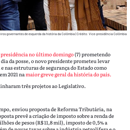
eiros governantes de esquerda da história da Colômbia
|
Crédito: Vice-presidência Colômbia
 presidência no último domingo
(7) prometendo
 dia da posse, o novo presidente prometeu levar
a e nas estruturas de segurança do Estado como
 em 2021 na
maior greve geral da história do país.
inharam três projetos ao Legislativo.
mpo, enviou proposta de Reforma Tributária, na
oposta prevê a criação de imposto sobre a renda de
hões de pesos (R$ 11,8 mil), imposto de 0,5% a
ém de novas taxas sobre a indústria petrolífera e o