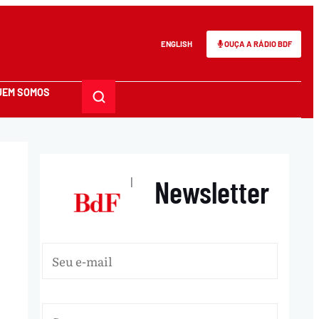
ENGLISH
OUÇA A RÁDIO BDF
UEM SOMOS
Newsletter
|