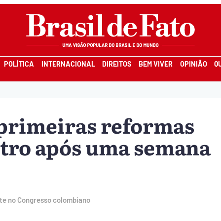
POLÍTICA
INTERNACIONAL
DIREITOS
BEM VIVER
OPINIÃO
Q
 primeiras reformas
etro após uma semana
ate no Congresso colombiano