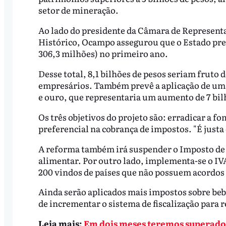
setor de mineração.
Ao lado do presidente da Câmara de Representa
Histórico, Ocampo assegurou que o Estado pret
306,3 milhões) no primeiro ano.
Desse total, 8,1 bilhões de pesos seriam fruto d
empresários. Também prevê a aplicação de uma 
e ouro, que representaria um aumento de 7 bil
Os três objetivos do projeto são: erradicar a f
preferencial na cobrança de impostos. "É justa
A reforma também irá suspender o Imposto de V
alimentar. Por outro lado, implementa-se o I
200 vindos de países que não possuem acordos
Ainda serão aplicados mais impostos sobre be
de incrementar o sistema de fiscalização para re
Leia mais:
Em dois meses teremos superado