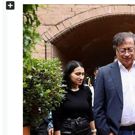
X
Share