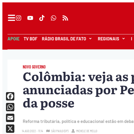
APOIE
TV BDF
RÁDIO BRASIL DE FATO
REGIONAIS
I
NOVO GOVERNO
Colômbia: veja as
anunciadas por P
da posse
Facebook
WhatsApp
Reforma tributária, política e educacional estão em deb
Email
14.AGO.2022 - 11:14
SÃO PAULO (SP)
MICHELE DE MELLO