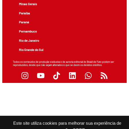
Minas Gerais
Paraíba
Paraná
Pernambuco
Rio de Janeiro
Rio Grande do Sul
Todos os conteúdos de produção exclusiva e de autoria editorial do Brasil de Fato podem ser
reproduzidos, desde que não sejam alterados e que se deem os devidos créditos.
Este site utiliza cookies para melhorar sua experiência de