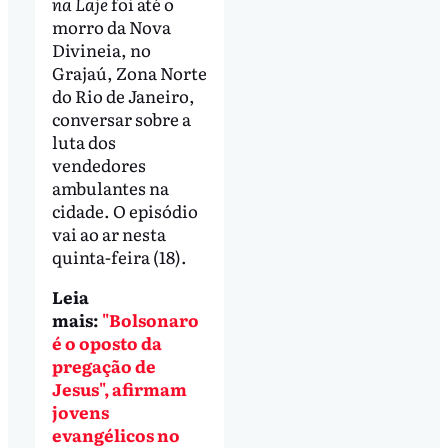
na Laje
foi até o
morro da Nova
Divineia, no
Grajaú, Zona Norte
do Rio de Janeiro,
conversar sobre a
luta dos
vendedores
ambulantes na
cidade. O episódio
vai ao ar nesta
quinta-feira (18).
Leia
mais:
"Bolsonaro
é o oposto da
pregação de
Jesus", afirmam
jovens
evangélicos no