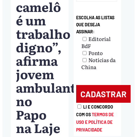
camelô
é um
ESCOLHA AS LISTAS
QUE DESEJA
trabalho
ASSINAR:
Editorial
digno”,
BdF
Ponto
afirma
Notícias da
China
jovem
ambulante
no
LI E CONCORDO
Papo
COM OS
TERMOS DE
na Laje
USO E POLÍTICA DE
PRIVACIDADE