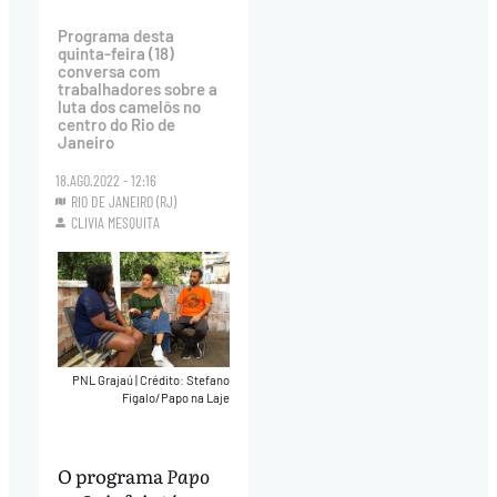
Programa desta
quinta-feira (18)
conversa com
trabalhadores sobre a
luta dos camelôs no
centro do Rio de
Janeiro
18.AGO.2022 - 12:16
RIO DE JANEIRO (RJ)
CLIVIA MESQUITA
PNL Grajaú
|
Crédito: Stefano
Figalo/Papo na Laje
O programa
Papo