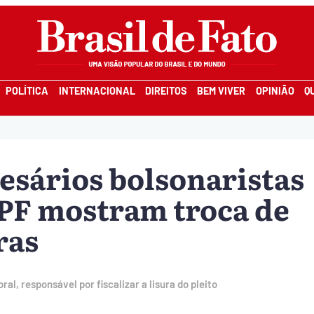
POLÍTICA
INTERNACIONAL
DIREITOS
BEM VIVER
OPINIÃO
Q
esários bolsonaristas
 PF mostram troca de
ras
l, responsável por fiscalizar a lisura do pleito