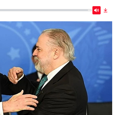
Mute
Dow