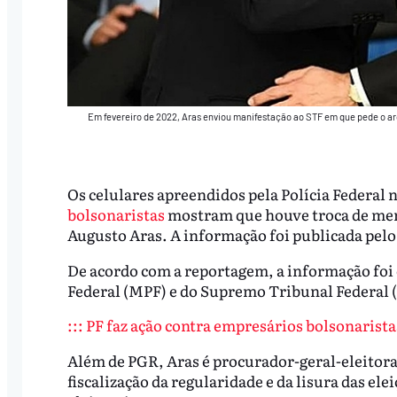
Em fevereiro de 2022, Aras enviou manifestação ao STF em que pede o arq
Os celulares apreendidos pela Polícia Federal 
bolsonaristas
mostram que houve troca de mens
Augusto Aras. A informação foi publicada pelo
De acordo com a reportagem, a informação foi 
Federal (MPF) e do Supremo Tribunal Federal 
::: PF faz ação contra empresários bolsonarista
Além de PGR, Aras é procurador-geral-eleitoral
fiscalização da regularidade e da lisura das ele