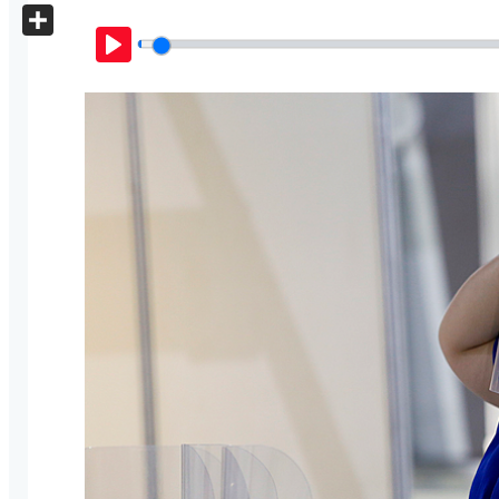
X
Share
Play