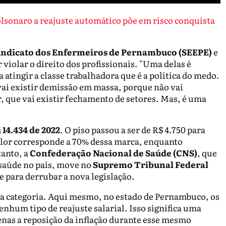
lsonaro a reajuste automático põe em risco conquista
indicato dos Enfermeiros de Pernambuco (SEEPE)
e
violar o direito dos profissionais. "Uma delas é
 atingir a classe trabalhadora que é a política do medo.
 vai existir demissão em massa, porque não vai
, que vai existir fechamento de setores. Mas, é uma
i 14.434 de 2022
. O piso passou a ser de R$ 4.750 para
alor corresponde a 70% dessa marca, enquanto
tanto, a
Confederação Nacional de Saúde (CNS)
, que
 saúde no país, move no
Supremo Tribunal Federal
e para derrubar a nova legislação.
 da categoria. Aqui mesmo, no estado de Pernambuco, os
nhum tipo de reajuste salarial. Isso significa uma
enas a reposição da inflação durante esse mesmo