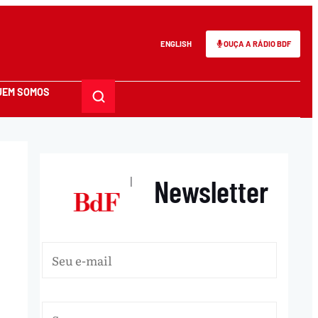
ENGLISH
OUÇA A RÁDIO BDF
UEM SOMOS
Newsletter
|