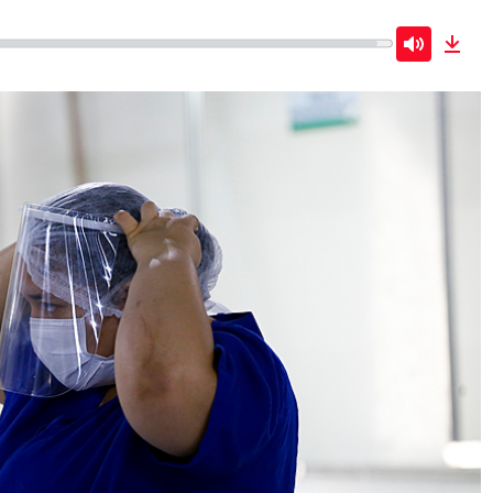
Mute
Dow