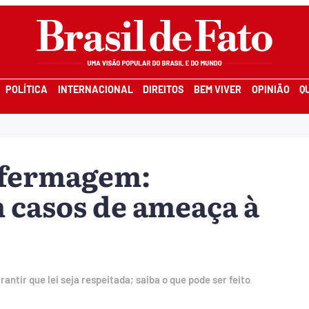
POLÍTICA
INTERNACIONAL
DIREITOS
BEM VIVER
OPINIÃO
Q
enfermagem:
 casos de ameaça à
tir que lei seja respeitada; saiba o que pode ser feito