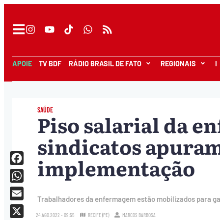
APOIE
TV BDF
RÁDIO BRASIL DE FATO
REGIONAIS
I
SAÚDE
Piso salarial da 
sindicatos apuram
implementação
Facebook
WhatsApp
Trabalhadores da enfermagem estão mobilizados para garan
Email
24.AGO.2022 - 09:55
RECIFE (PE)
MARCOS BARBOSA