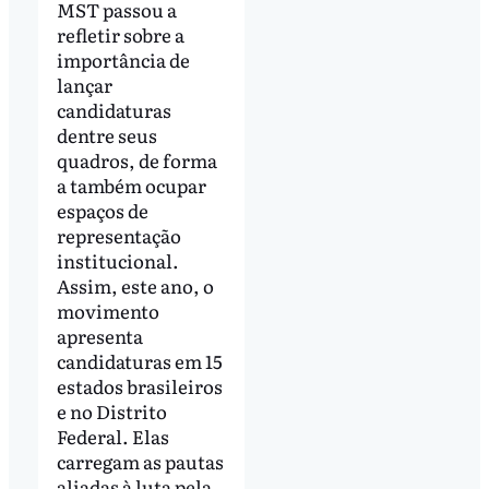
MST passou a
refletir sobre a
importância de
lançar
candidaturas
dentre seus
quadros, de forma
a também ocupar
espaços de
representação
institucional.
Assim, este ano, o
movimento
apresenta
candidaturas em 15
estados brasileiros
e no Distrito
Federal. Elas
carregam as pautas
aliadas à luta pela