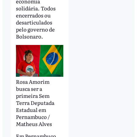
economia
solidária. Todos
encerrados ou
desarticulados
pelo governo de
Bolsonaro.
Rosa Amorim
busca ser a
primeira Sem
Terra Deputada
Estadual em
Pernambuco /
Matheus Alves
Em Pernambuco,