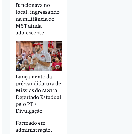
funcionava no
local, ingressando
na militância do
MST ainda
adolescente.
Lançamento da
pré-candidatura de
Missias do MST a
Deputado Estadual
pelo PT /
Divulgação
Formado em
administração,