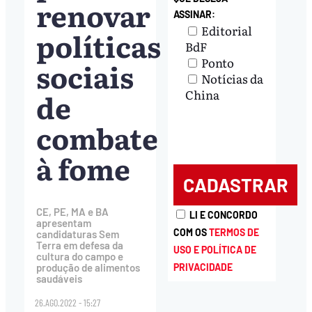
renovar
ASSINAR:
Editorial
políticas
BdF
Ponto
sociais
Notícias da
de
China
combate
à fome
CE, PE, MA e BA
LI E CONCORDO
apresentam
COM OS
TERMOS DE
candidaturas Sem
Terra em defesa da
USO E POLÍTICA DE
cultura do campo e
PRIVACIDADE
produção de alimentos
saudáveis
26.AGO.2022 - 15:27