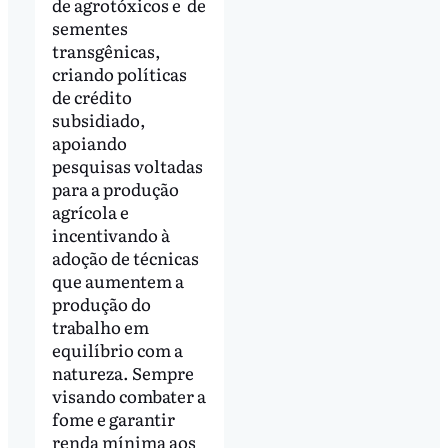
de agrotóxicos e de
sementes
transgênicas,
criando políticas
de crédito
subsidiado,
apoiando
pesquisas voltadas
para a produção
agrícola e
incentivando à
adoção de técnicas
que aumentem a
produção do
trabalho em
equilíbrio com a
natureza. Sempre
visando combater a
fome e garantir
renda mínima aos