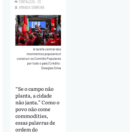
FORTALEZA - CE
AMANDA SOBREIRA
A tarefa central dos
movimentos populares é
construir os Comitês Populares
por todo o país
|
Crédito:
Dowglas Silva
“Se o campo não
planta, a cidade
não janta.” Como o
povo não come
commodities,
essas palavras de
ordem do