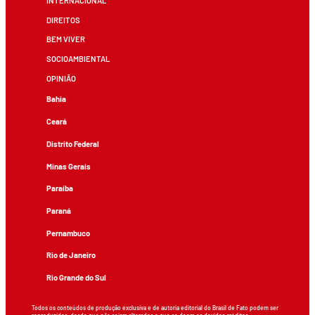
INTERNACIONAL
DIREITOS
BEM VIVER
SOCIOAMBIENTAL
OPINIÃO
Bahia
Ceará
Distrito Federal
Minas Gerais
Paraíba
Paraná
Pernambuco
Rio de Janeiro
Rio Grande do Sul
Todos os conteúdos de produção exclusiva e de autoria editorial do Brasil de Fato podem ser