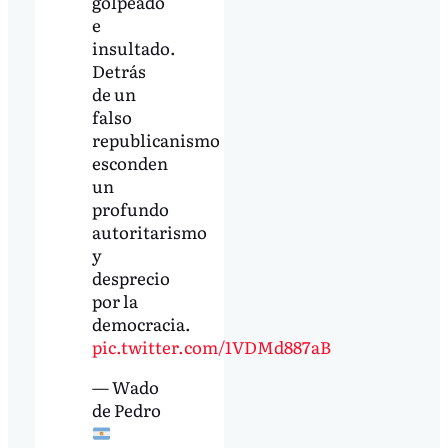
golpeado
e
insultado.
Detrás
de un
falso
republicanismo
esconden
un
profundo
autoritarismo
y
desprecio
por la
democracia.
pic.twitter.com/1VDMd887aB
— Wado
de Pedro