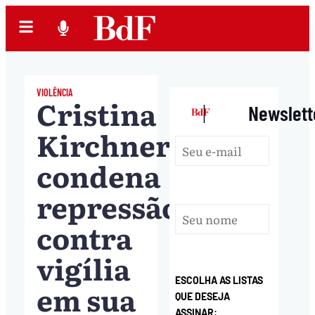
VIOLÊNCIA
Cristina
|
Newslett
Kirchner
condena
repressão
contra
vigília
ESCOLHA AS LISTAS
em sua
QUE DESEJA
ASSINAR: