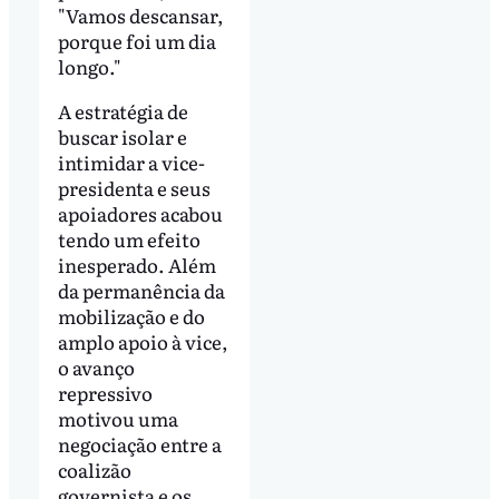
"Vamos descansar,
porque foi um dia
longo."
A estratégia de
buscar isolar e
intimidar a vice-
presidenta e seus
apoiadores acabou
tendo um efeito
inesperado. Além
da permanência da
mobilização e do
amplo apoio à vice,
o avanço
repressivo
motivou uma
negociação entre a
coalizão
governista e os