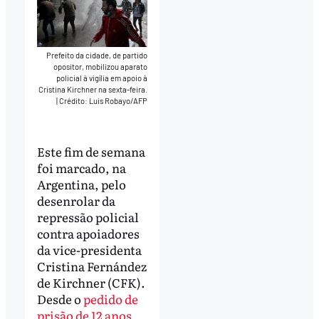
Prefeito da cidade, de partido
opositor, mobilizou aparato
policial à vigília em apoio à
Cristina Kirchner na sexta-feira.
|
Crédito: Luis Robayo/AFP
Este fim de semana
foi marcado, na
Argentina, pelo
desenrolar da
repressão policial
contra apoiadores
da vice-presidenta
Cristina Fernández
de Kirchner (CFK).
Desde o
pedido de
prisão de 12 anos