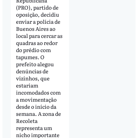
Republicana
(PRO), partido de
oposição, decidiu
enviar a polícia de
Buenos Aires ao
local para cercar as
quadras ao redor
do prédio com
tapumes. O
prefeito alegou
denúncias de
vizinhos, que
estariam
incomodados com
a movimentação
desde o início da
semana. A zona de
Recoleta
representa um
nicho importante