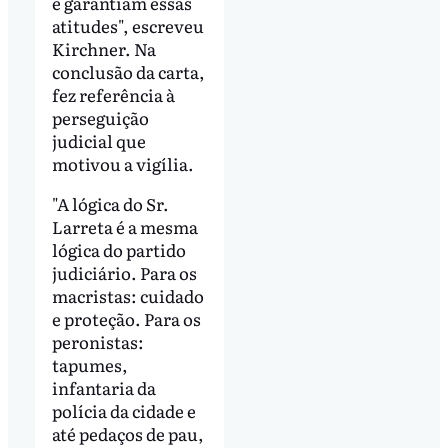
e garantiam essas
atitudes", escreveu
Kirchner. Na
conclusão da carta,
fez referência à
perseguição
judicial que
motivou a vigília.
"A lógica do Sr.
Larreta é a mesma
lógica do partido
judiciário. Para os
macristas: cuidado
e proteção. Para os
peronistas:
tapumes,
infantaria da
polícia da cidade e
até pedaços de pau,