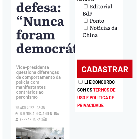
defesa:
Editorial
BdF
“Nunca
Ponto
Notícias da
foram
China
democráticos”
Vice-presidenta
questiona diferenças
de comportamento da
polícia com
LI E CONCORDO
manifestantes
COM OS
TERMOS DE
contrários ao
peronismo
USO E POLÍTICA DE
PRIVACIDADE
29.AGO.2022 - 13:35
BUENOS AIRES, ARGENTINA
FERNANDA PAIXÃO