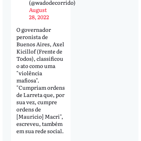
(@wadodecorrido)
August
28, 2022
O governador
peronista de
Buenos Aires, Axel
Kicillof (Frente de
Todos), classificou
o ato como uma
"violência
mafiosa".
"Cumpriam ordens
de Larreta que, por
sua vez, cumpre
ordens de
[Mauricio] Macri",
escreveu, também
em sua rede social.