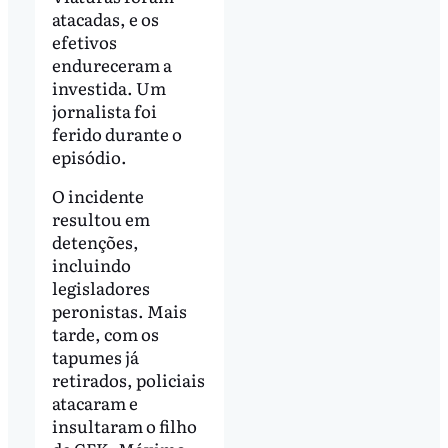
atacadas, e os
efetivos
endureceram a
investida. Um
jornalista foi
ferido durante o
episódio.
O incidente
resultou em
detenções,
incluindo
legisladores
peronistas. Mais
tarde, com os
tapumes já
retirados, policiais
atacaram e
insultaram o filho