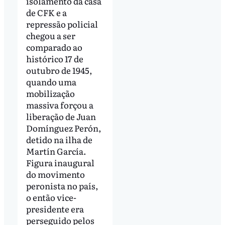
isolamento da casa
de CFK e a
repressão policial
chegou a ser
comparado ao
histórico 17 de
outubro de 1945,
quando uma
mobilização
massiva forçou a
liberação de Juan
Domínguez Perón,
detido na ilha de
Martín García.
Figura inaugural
do movimento
peronista no país,
o então vice-
presidente era
perseguido pelos