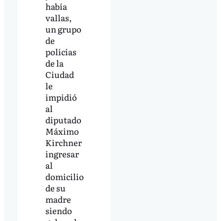
había
vallas,
un grupo
de
policías
de la
Ciudad
le
impidió
al
diputado
Máximo
Kirchner
ingresar
al
domicilio
de su
madre
siendo