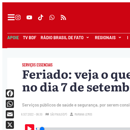
APOIE
TV BDF
RÁDIO BRASIL DE FATO
REGIONAIS
I
SERVIÇOS ESSENCIAIS
Feriado: veja o qu
no dia 7 de setem
Facebook
Serviços públicos de saúde e segurança, por serem cons
WhatsApp
6.SET.2022 - 06:30
SÃO PAULO (SP)
MARIANA LEMOS
Email