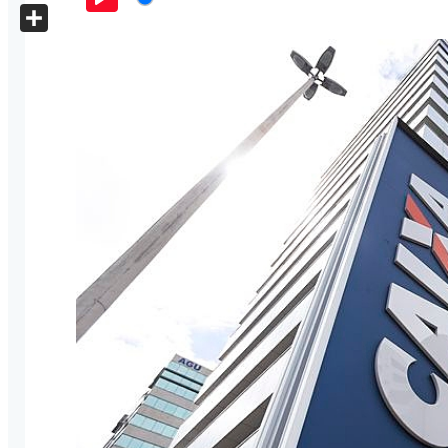
X
Play
Share