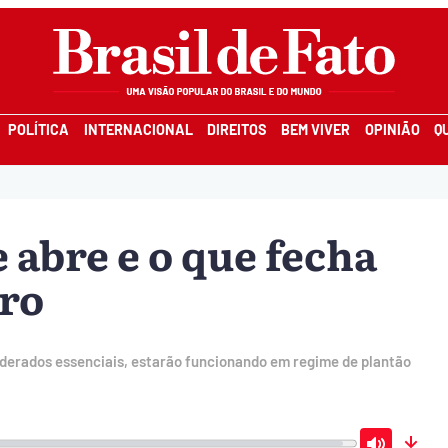
POLÍTICA
INTERNACIONAL
DIREITOS
BEM VIVER
OPINIÃO
Q
e abre e o que fecha
bro
iderados essenciais, estarão funcionando em regime de plantão