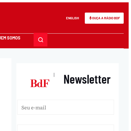
ENGLISH
OUÇA A RÁDIO BDF
UEM SOMOS
Newsletter
|