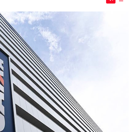
Mute
Dow