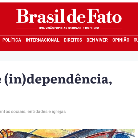
POLÍTICA
INTERNACIONAL
DIREITOS
BEM VIVER
OPINIÃO
Q
e (in)dependência,
tos sociais, entidades e igrejas