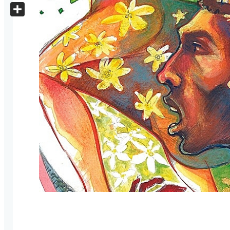
X
Share