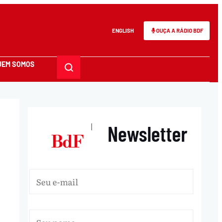
ENGLISH
OUÇA A RÁDIO BDF
UEM SOMOS
Newsletter
|