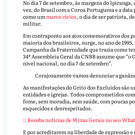
No dia 7 de setembro, às margens do Ipiranga,
vez, do Brasil com a Coroa Portuguesa e a data
como um
marco cívico
, o dia de ser patriota, d
militar.
Em contraponto aos atos comemorativos dos pa
maioria dos brasileiros, surge, no ano de 1995,
Campanha da Fraternidade que trazia como tema
34ª Assembleia Geral da CNBB assume que “o G
nível nacional, no dia 7 de setembro”.
Corajosamente vamos denunciar a ganânci
As manifestações do Grito dos Excluídos são u
entidades e igrejas. Todos comprometidos com 
fome, sem moradia, sem saúde, com poucas pos
esquecidos e desrespeitados.
:: Receba notícias de Minas Gerais no seu What
E por acreditarem na liberdade de expressão e 