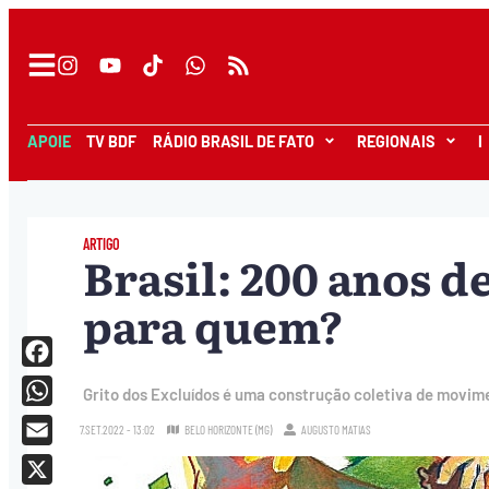
APOIE
TV BDF
RÁDIO BRASIL DE FATO
REGIONAIS
I
ARTIGO
Brasil: 200 anos d
para quem?
Facebook
Grito dos Excluídos é uma construção coletiva de movimen
WhatsApp
7.SET.2022 - 13:02
BELO HORIZONTE (MG)
AUGUSTO MATIAS
Email