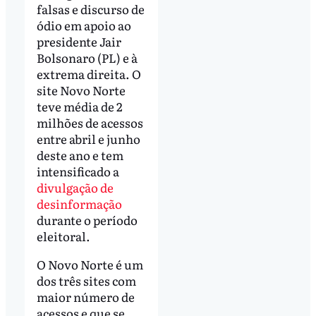
falsas e discurso de
ódio em apoio ao
presidente Jair
Bolsonaro (PL) e à
extrema direita. O
site Novo Norte
teve média de 2
milhões de acessos
entre abril e junho
deste ano e tem
intensificado a
divulgação de
desinformação
durante o período
eleitoral.
O Novo Norte é um
dos três sites com
maior número de
acessos e que se