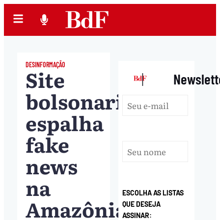
DESINFORMAÇÃO
Site
|
Newslett
bolsonarista
espalha
fake
news
na
ESCOLHA AS LISTAS
Amazônia
QUE DESEJA
ASSINAR: