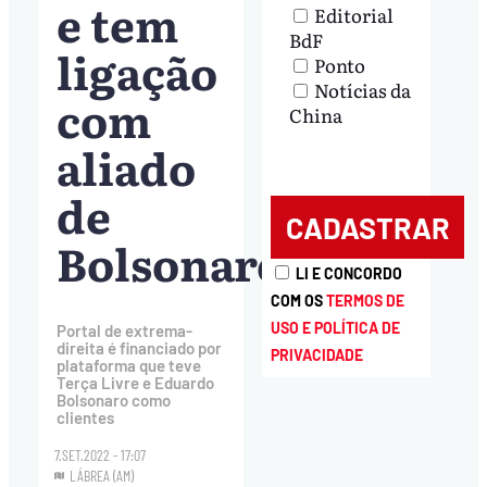
e tem
Editorial
BdF
ligação
Ponto
Notícias da
com
China
aliado
de
Bolsonaro
LI E CONCORDO
COM OS
TERMOS DE
USO E POLÍTICA DE
Portal de extrema-
direita é financiado por
PRIVACIDADE
plataforma que teve
Terça Livre e Eduardo
Bolsonaro como
clientes
7.SET.2022 - 17:07
LÁBREA (AM)