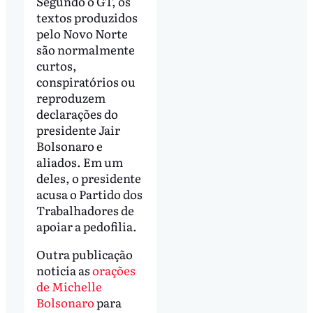
Segundo o GT, os
textos produzidos
pelo Novo Norte
são normalmente
curtos,
conspiratórios ou
reproduzem
declarações do
presidente Jair
Bolsonaro e
aliados. Em um
deles, o presidente
acusa o Partido dos
Trabalhadores de
apoiar a pedofilia.
Outra publicação
noticia as
orações
de Michelle
Bolsonaro
para