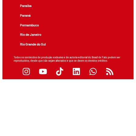
Paraíba
Paraná
Pernambuco
Rio de Janeiro
Rio Grande do Sul
Todos os conteúdos de produção exclusiva e de autoria editorial do Brasil de Fato podem ser
reproduzidos, desde que não sejam alterados e que se deem os devidos créditos.