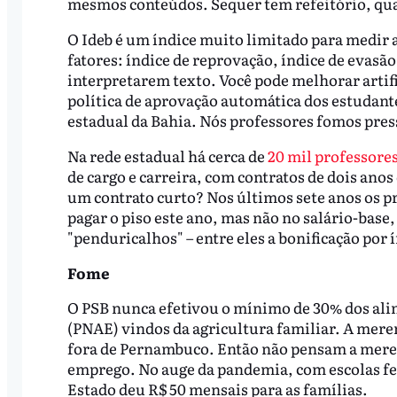
mesmos conteúdos. Sequer tem refeitório, quad
O Ideb é um índice muito limitado para medir a
fatores: índice de reprovação, índice de evasã
interpretarem texto. Você pode melhorar arti
política de aprovação automática dos estudante
estadual da Bahia. Nós professores fomos pres
Na rede estadual há cerca de
20 mil professores
de cargo e carreira, com contratos de dois an
um contrato curto? Nos últimos sete anos os pr
pagar o piso este ano, mas não no salário-base,
"penduricalhos" – entre eles a bonificação por
Fome
O PSB nunca efetivou o mínimo de 30% dos ali
(PNAE) vindos da agricultura familiar. A mere
fora de Pernambuco. Então não pensam a mere
emprego. No auge da pandemia, com escolas f
Estado deu R$ 50 mensais para as famílias.