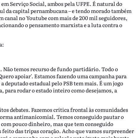
em Serviço Social, ambos pela UFPE. É natural do
 sul da capital pernambucana – e tendo morado também
um canal no Youtube com mais de 200 mil seguidores,
acionando o pensamento marxista e a luta contra o
a:
. Não temos recurso de fundo partidário. Todo o
 'Quero apoiar'. Estamos fazendo uma campanha para
a deputado estadual pelo PSB tem mais. É um jogo
a, para rodar o estado inteiro como desejamos, a
tos debates. Fazemos crítica frontal às comunidades
eforma antimanicomial. Temos conseguido pautar o
ra com pouco dinheiro, mas que tem conseguido
 feito das tripas coração. Acho que vamos surpreender
será a campanha com a relação voto/gasto mais barata