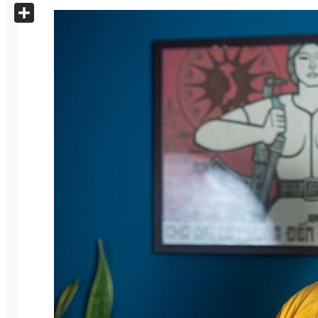
X
Share