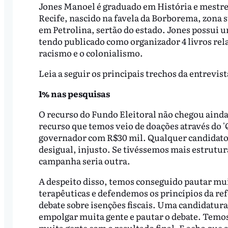
Jones Manoel é graduado em História e mestre 
Recife, nascido na favela da Borborema, zona
em Petrolina, sertão do estado. Jones possui 
tendo publicado como organizador 4 livros rel
racismo e o colonialismo.
Leia a seguir os principais trechos da entrevist
1% nas pesquisas
O recurso do Fundo Eleitoral não chegou ainda
recurso que temos veio de doações através do
governador com R$30 mil. Qualquer candidato 
desigual, injusto. Se tivéssemos mais estrutur
campanha seria outra.
A despeito disso, temos conseguido pautar mui
terapêuticas e defendemos os princípios da r
debate sobre isenções fiscais. Uma candidatu
empolgar muita gente e pautar o debate. Temos
muita gente com o resultado final. E acho que 