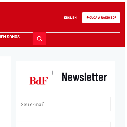
ENGLISH
OUÇA A RÁDIO BDF
UEM SOMOS
Newsletter
|