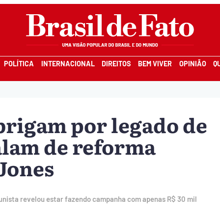
POLÍTICA
INTERNACIONAL
DIREITOS
BEM VIVER
OPINIÃO
Q
 brigam por legado de
alam de reforma
 Jones
munista revelou estar fazendo campanha com apenas R$ 30 mil