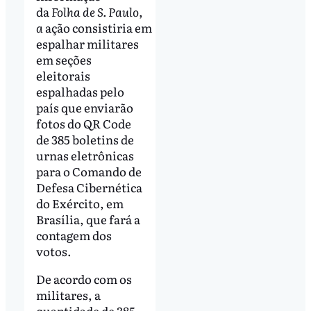
da
Folha de S. Paulo
,
a
ação consistiria em
espalhar militares
em seções
eleitorais
espalhadas pelo
país que enviarão
fotos do QR Code
de 385 boletins de
urnas eletrônicas
para o Comando de
Defesa Cibernética
do Exército, em
Brasília, que fará a
contagem dos
votos.
De acordo com os
militares, a
quantidade de 385