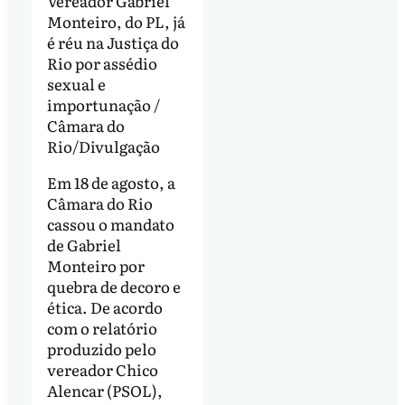
Vereador Gabriel
Monteiro, do PL, já
é réu na Justiça do
Rio por assédio
sexual e
importunação /
Câmara do
Rio/Divulgação
Em 18 de agosto, a
Câmara do Rio
cassou o mandato
de Gabriel
Monteiro por
quebra de decoro e
ética. De acordo
com o relatório
produzido pelo
vereador Chico
Alencar (PSOL),