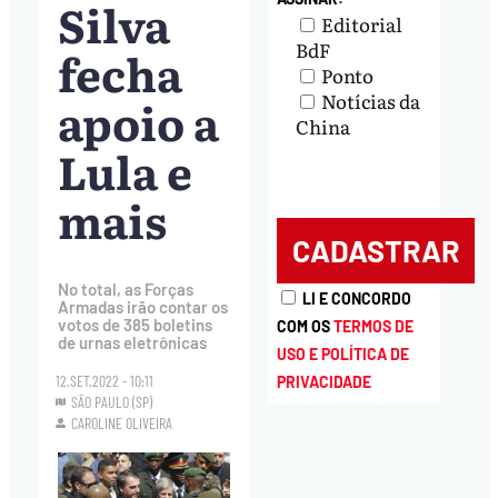
Silva
Editorial
BdF
fecha
Ponto
Notícias da
apoio a
China
Lula e
mais
No total, as Forças
LI E CONCORDO
Armadas irão contar os
votos de 385 boletins
COM OS
TERMOS DE
de urnas eletrônicas
USO E POLÍTICA DE
12.SET.2022 - 10:11
PRIVACIDADE
SÃO PAULO (SP)
CAROLINE OLIVEIRA