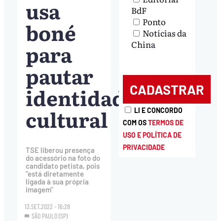
usa
BdF
Ponto
boné
Notícias da
China
para
pautar
identidade
cultural
LI E CONCORDO
COM OS
TERMOS DE
USO E POLÍTICA DE
PRIVACIDADE
TSE liberou presença
do acessório na foto do
candidato petista, pois
"está diretamente
ligada à sua própria
imagem"
13.SET.2022 - 16:28
SÃO PAULO (SP)