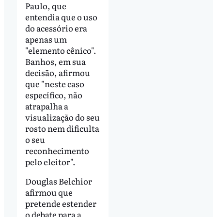
Paulo, que
entendia que o uso
do acessório era
apenas um
"elemento cênico".
Banhos, em sua
decisão, afirmou
que "neste caso
específico, não
atrapalha a
visualização do seu
rosto nem dificulta
o seu
reconhecimento
pelo eleitor".
Douglas Belchior
afirmou que
pretende estender
o debate para a