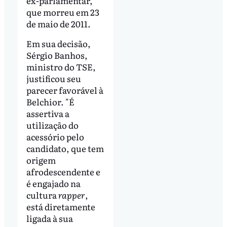
ex-parlamentar,
que morreu em 23
de maio de 2011.
Em sua decisão,
Sérgio Banhos,
ministro do TSE,
justificou seu
parecer favorável à
Belchior. "É
assertiva a
utilização do
acessório pelo
candidato, que tem
origem
afrodescendente e
é engajado na
cultura
rapper
,
está diretamente
ligada à sua