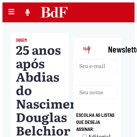
ORIGEM
25 anos
|
Newslett
após
Abdias
do
Nascimento,
Douglas
ESCOLHA AS LISTAS
QUE DESEJA
Belchior
ASSINAR:
Editorial