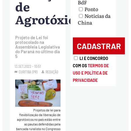
de
BdF
Ponto
Agrotóxicos
Notícias da
China
Projeto de Lei foi
protocolado na
Assembleia Legislativa
do Paraná no último dia
5
LI E CONCORDO
COM OS
TERMOS DE
13.SET.2022 - 10:51
CURITIBA (PR)
REDAÇÃO
USO E POLÍTICA DE
PRIVACIDADE
Projetos de lei para
flexibilização da liberação de
agrotóxicos no país estão entre
as pautas defendidas pela
bancada ruralista no Congresso