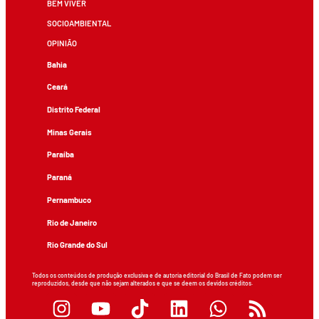
BEM VIVER
SOCIOAMBIENTAL
OPINIÃO
Bahia
Ceará
Distrito Federal
Minas Gerais
Paraíba
Paraná
Pernambuco
Rio de Janeiro
Rio Grande do Sul
Todos os conteúdos de produção exclusiva e de autoria editorial do Brasil de Fato podem ser
reproduzidos, desde que não sejam alterados e que se deem os devidos créditos.