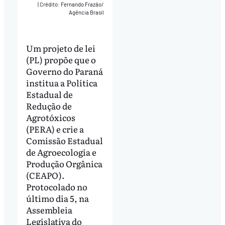
|
Crédito: Fernando Frazão/
Agência Brasil
Um projeto de lei
(PL) propõe que o
Governo do Paraná
institua a Política
Estadual de
Redução de
Agrotóxicos
(PERA) e crie a
Comissão Estadual
de Agroecologia e
Produção Orgânica
(CEAPO).
Protocolado no
último dia 5, na
Assembleia
Legislativa do