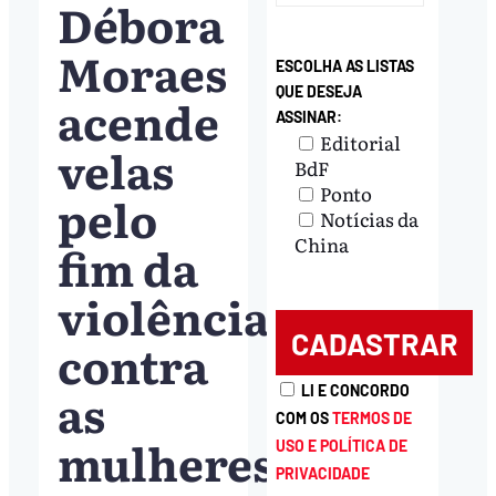
Débora
Moraes
ESCOLHA AS LISTAS
QUE DESEJA
acende
ASSINAR:
Editorial
velas
BdF
Ponto
pelo
Notícias da
China
fim da
violência
contra
as
LI E CONCORDO
COM OS
TERMOS DE
mulheres
USO E POLÍTICA DE
PRIVACIDADE