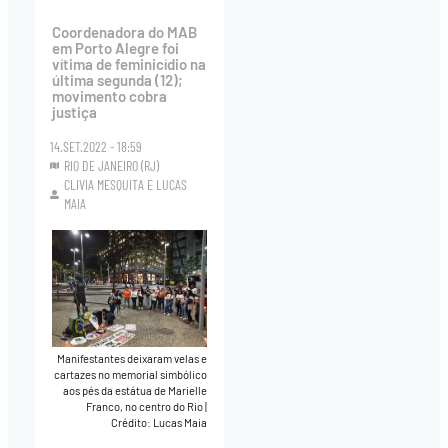
Coordenadora do MAB
em Porto Alegre foi
vítima de feminicídio na
última segunda (12);
movimento cobra
justiça
14.SET.2022 - 18:59
RIO DE JANEIRO (RJ)
CLIVIA MESQUITA
E
LUCAS
MAIA
Manifestantes deixaram velas e
cartazes no memorial simbólico
aos pés da estátua de Marielle
Franco, no centro do Rio
|
Crédito: Lucas Maia