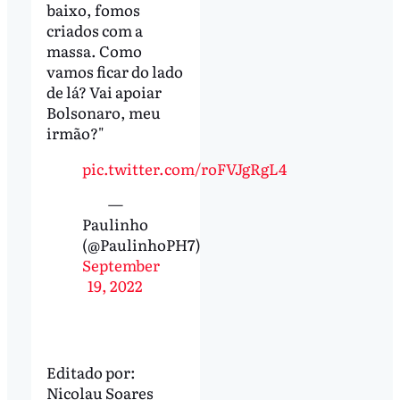
baixo, fomos
criados com a
massa. Como
vamos ficar do lado
de lá? Vai apoiar
Bolsonaro, meu
irmão?"
pic.twitter.com/roFVJgRgL4
—
Paulinho
(@PaulinhoPH7)
September
19, 2022
Editado por:
Nicolau Soares