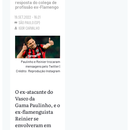
resposta do colega de
profissão ex-Flamengo
19.SET.2022 - 16:21
SÃO PAULO (SP)
IGOR CARVALHO
Paulinho e Reinier trocaram
mensagens pelo Twitter
|
Crédito: Reprodução Instagram
O ex-atacante do
Vasco da
Gama Paulinho, e o
ex-flamenguista
Reinier se
envolveram em