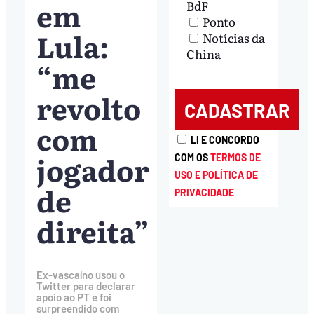
em
BdF
Ponto
Lula:
Notícias da
China
“me
revolto
com
LI E CONCORDO
jogador
COM OS
TERMOS DE
USO E POLÍTICA DE
de
PRIVACIDADE
direita”
Ex-vascaíno usou o
Twitter para declarar
apoio ao PT e foi
surpreendido com