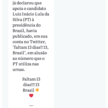
já declarou que
apoia o candidato
Luiz Inácio Lula da
Silva (PT) à
presidência do
Brasil, havia
publicado, em sua
conta no Twitter,
"faltam 13 dias!! 13,
Brasil", em alusão
ao número que o
PT utiliza nas
urnas.
Faltam 13
dias!!! 13
Brasil
—