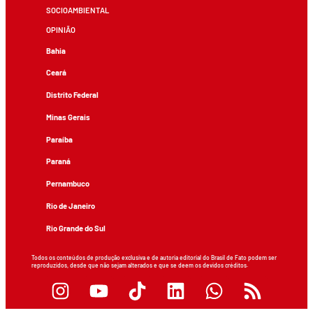
SOCIOAMBIENTAL
OPINIÃO
Bahia
Ceará
Distrito Federal
Minas Gerais
Paraíba
Paraná
Pernambuco
Rio de Janeiro
Rio Grande do Sul
Todos os conteúdos de produção exclusiva e de autoria editorial do Brasil de Fato podem ser
reproduzidos, desde que não sejam alterados e que se deem os devidos créditos.