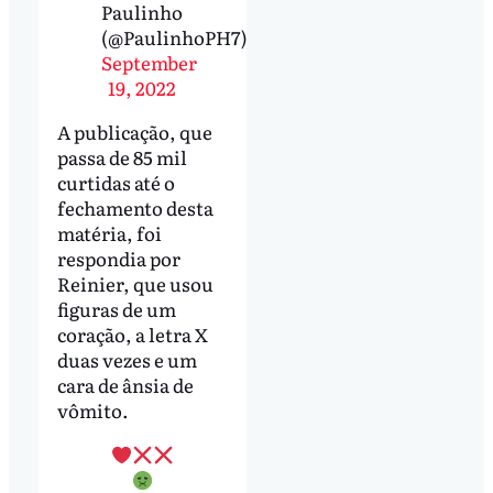
Paulinho
(@PaulinhoPH7)
September
19, 2022
A publicação, que
passa de 85 mil
curtidas até o
fechamento desta
matéria, foi
respondia por
Reinier, que usou
figuras de um
coração, a letra X
duas vezes e um
cara de ânsia de
vômito.