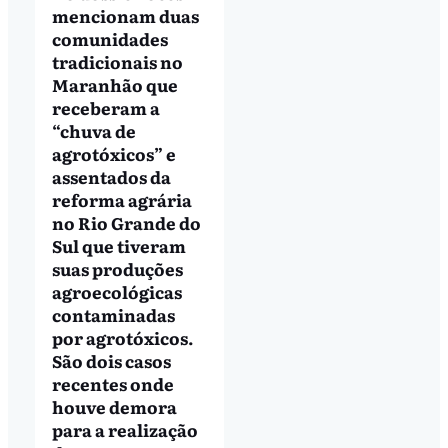
mencionam duas
comunidades
tradicionais no
Maranhão que
receberam a
“chuva de
agrotóxicos” e
assentados da
reforma agrária
no Rio Grande do
Sul que tiveram
suas produções
agroecológicas
contaminadas
por agrotóxicos.
São dois casos
recentes onde
houve demora
para a realização