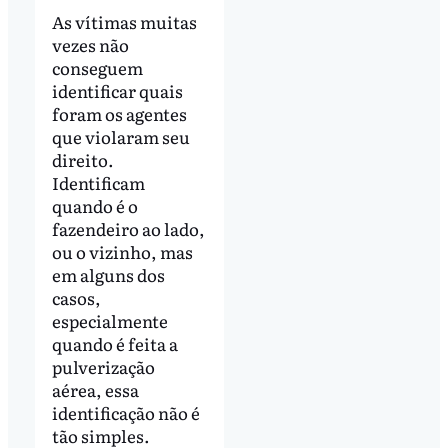
As vítimas muitas
vezes não
conseguem
identificar quais
foram os agentes
que violaram seu
direito.
Identificam
quando é o
fazendeiro ao lado,
ou o vizinho, mas
em alguns dos
casos,
especialmente
quando é feita a
pulverização
aérea, essa
identificação não é
tão simples.