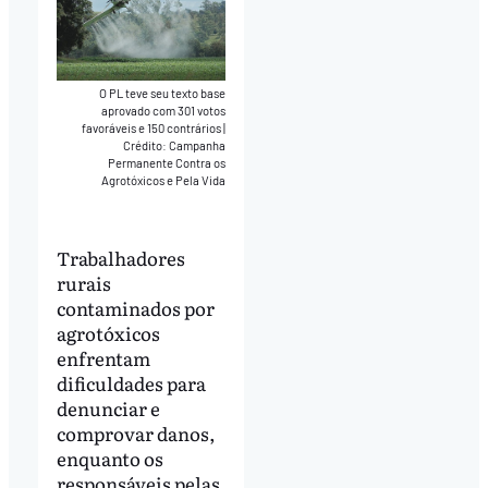
O PL teve seu texto base
aprovado com 301 votos
favoráveis e 150 contrários
|
Crédito: Campanha
Permanente Contra os
Agrotóxicos e Pela Vida
Trabalhadores
rurais
contaminados por
agrotóxicos
enfrentam
dificuldades para
denunciar e
comprovar danos,
enquanto os
responsáveis pelas