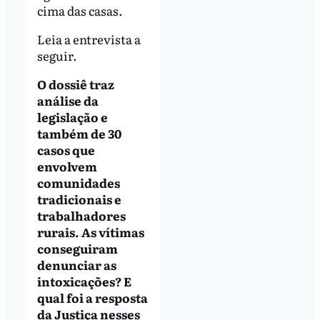
cima das casas.
Leia a entrevista a
seguir.
O dossiê traz
análise da
legislação e
também de 30
casos que
envolvem
comunidades
tradicionais e
trabalhadores
rurais. As vítimas
conseguiram
denunciar as
intoxicações? E
qual foi a resposta
da Justiça nesses