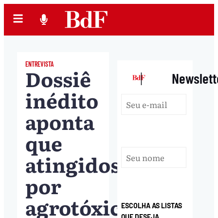
ENTREVISTA
Dossiê
|
Newslett
inédito
aponta
que
atingidos
por
agrotóxicos
ESCOLHA AS LISTAS
QUE DESEJA