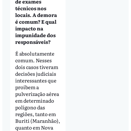
de exames
técnicos nos
locais. A demora
é comum? E qual
impacto na
impunidade dos
responsáveis?
É absolutamente
comum. Nesses
dois casos tiveram
decisões judiciais
interessantes que
proíbem a
pulverização aérea
em determinado
polígono das
regiões, tanto em
Buriti (Maranhão),
quanto em Nova