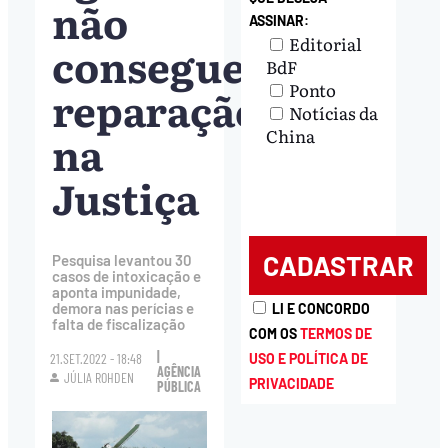
não
ASSINAR:
Editorial
conseguem
BdF
Ponto
reparação
Notícias da
na
China
Justiça
Pesquisa levantou 30
casos de intoxicação e
aponta impunidade,
demora nas perícias e
LI E CONCORDO
falta de fiscalização
COM OS
TERMOS DE
|
USO E POLÍTICA DE
21.SET.2022 - 18:48
AGÊNCIA
JÚLIA ROHDEN
PRIVACIDADE
PÚBLICA