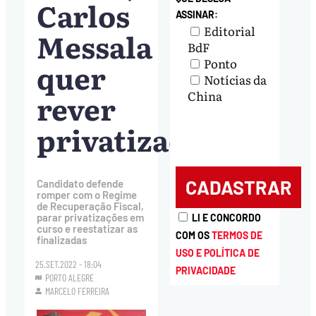
Carlos
ASSINAR:
Editorial
Messala
BdF
Ponto
quer
Notícias da
rever
China
privatizações
Candidato defende
romper com o Regime
de Recuperação Fiscal,
parar privatizações em
LI E CONCORDO
curso e reestatizar as
COM OS
TERMOS DE
finalizadas
USO E POLÍTICA DE
25.SET.2022 - 18:04
PRIVACIDADE
PORTO ALEGRE
MARCELO FERREIRA