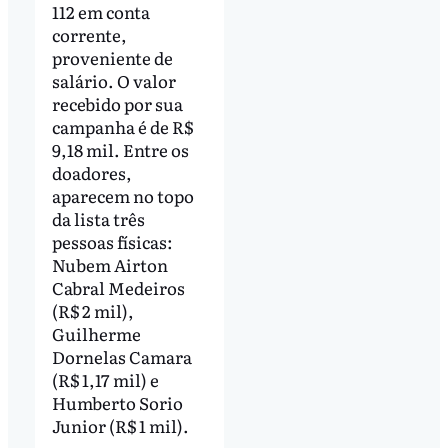
112 em conta
corrente,
proveniente de
salário. O valor
recebido por sua
campanha é de R$
9,18 mil. Entre os
doadores,
aparecem no topo
da lista três
pessoas físicas:
Nubem Airton
Cabral Medeiros
(R$ 2 mil),
Guilherme
Dornelas Camara
(R$ 1,17 mil) e
Humberto Sorio
Junior (R$ 1 mil).