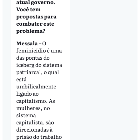
atual governo.
Você tem
propostas para
combater este
problema?
Messala –
O
feminicídio é uma
das pontas do
iceberg do sistema
patriarcal, o qual
está
umbilicalmente
ligado ao
capitalismo. As
mulheres, no
sistema
capitalista, são
direcionadas à
prisão do trabalho