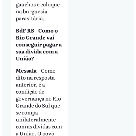
gaúchos e coloque
na burguesia
parasitária.
BdF RS – Como o
Rio Grande vai
conseguir pagar a
sua dívida com a
União?
Messala –
Como
dito na resposta
anterior, é a
condição de
governança no Rio
Grande do Sul que
se rompa
unilateralmente
com as dívidas com
a União. O povo