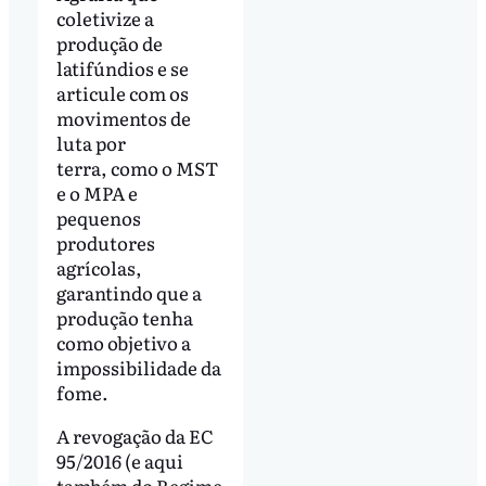
coletivize a
produção de
latifúndios e se
articule com os
movimentos de
luta por
terra, como o MST
e o MPA e
pequenos
produtores
agrícolas,
garantindo que a
produção tenha
como objetivo a
impossibilidade da
fome.
A revogação da EC
95/2016 (e aqui
também do Regime