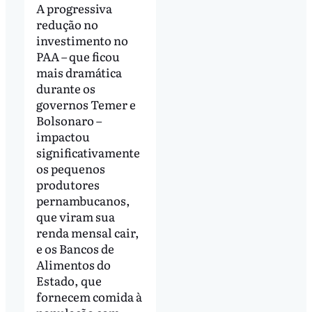
A progressiva
redução no
investimento no
PAA – que ficou
mais dramática
durante os
governos Temer e
Bolsonaro –
impactou
significativamente
os pequenos
produtores
pernambucanos,
que viram sua
renda mensal cair,
e os Bancos de
Alimentos do
Estado, que
fornecem comida à