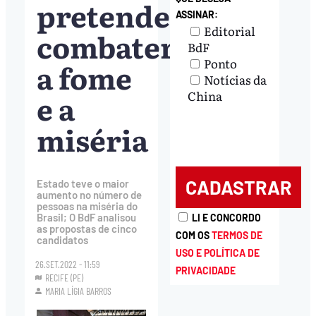
pretendem
ASSINAR:
Editorial
combater
BdF
Ponto
a fome
Notícias da
e a
China
miséria
Estado teve o maior
aumento no número de
pessoas na miséria do
Brasil; O BdF analisou
LI E CONCORDO
as propostas de cinco
COM OS
TERMOS DE
candidatos
USO E POLÍTICA DE
26.SET.2022 - 11:59
PRIVACIDADE
RECIFE (PE)
MARIA LÍGIA BARROS