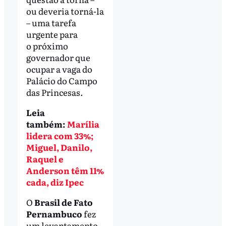
ou deveria torná-la
– uma tarefa
urgente para
o próximo
governador que
ocupar a vaga do
Palácio do Campo
das Princesas.
Leia
também:
Marília
lidera com 33%;
Miguel, Danilo,
Raquel e
Anderson têm 11%
cada, diz Ipec
O
Brasil de Fato
Pernambuco
fez
um levantamento