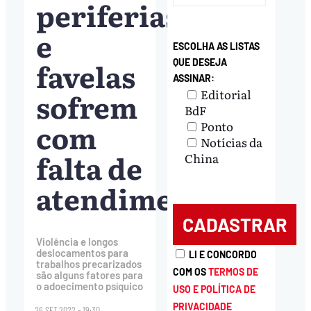
periferias
e
ESCOLHA AS LISTAS
favelas
QUE DESEJA
ASSINAR:
sofrem
Editorial
BdF
com
Ponto
Notícias da
falta de
China
atendimento
Violência e longos
deslocamentos para
LI E CONCORDO
trabalhos precarizados
COM OS
TERMOS DE
são alguns fatores para
o adoecimento psíquico
USO E POLÍTICA DE
PRIVACIDADE
26.SET.2022 - 19:30