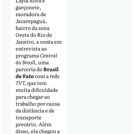
Layla Silva é
garçonete,
moradora de
Jacarepaguá,
bairro da zona
Oeste do Rio de
Janeiro, e conta em
entrevista ao
programa
Central
do Brasil
, uma
parceria do
Brasil
de Fato
com a
rede
TVT,
que tem
muita dificuldade
para chegar ao
trabalho por causa
da distância e de
transporte
precário. Além
disso, ela chegou a