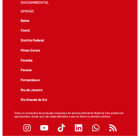
SOCIOAMBIENTAL
OPINIÃO
Bahia
Ceará
Distrito Federal
Minas Gerais
Paraíba
Paraná
Pernambuco
Rio de Janeiro
Rio Grande do Sul
Todos os conteúdos de produção exclusiva e de autoria editorial do Brasil de Fato podem ser
reproduzidos, desde que não sejam alterados e que se deem os devidos créditos.