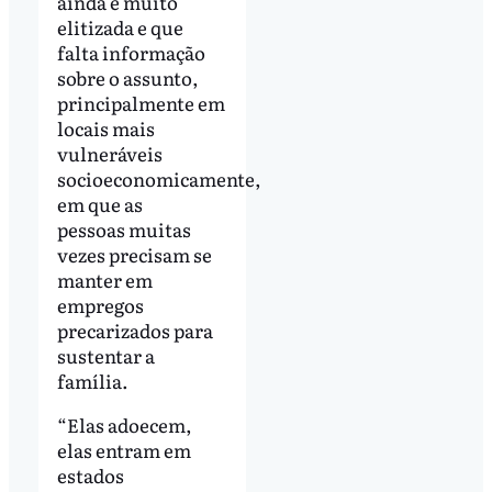
ainda é muito
elitizada e que
falta informação
sobre o assunto,
principalmente em
locais mais
vulneráveis
socioeconomicamente,
em que as
pessoas muitas
vezes precisam se
manter em
empregos
precarizados para
sustentar a
família.
“Elas adoecem,
elas entram em
estados