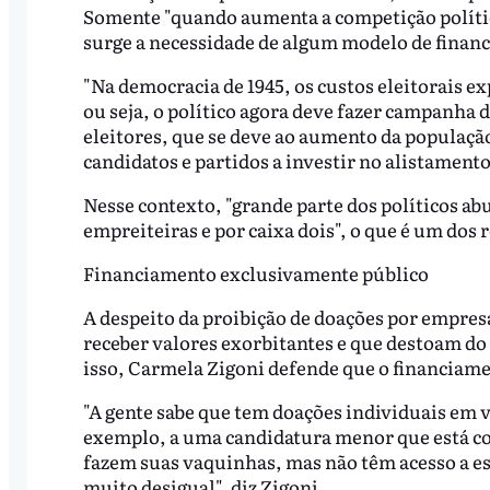
Somente "quando aumenta a competição polític
surge a necessidade de algum modelo de finan
"Na democracia de 1945, os custos eleitorais 
ou seja, o político agora deve fazer campanha d
eleitores, que se deve ao aumento da população
candidatos e partidos a investir no alistamento 
Nesse contexto, "grande parte dos políticos ab
empreiteiras e por caixa dois", o que é um do
Financiamento exclusivamente público
A despeito da proibição de doações por empres
receber valores exorbitantes e que destoam do 
isso, Carmela Zigoni defende que o financiame
"A gente sabe que tem doações individuais em 
exemplo, a uma candidatura menor que está c
fazem suas vaquinhas, mas não têm acesso a ess
muito desigual", diz Zigoni.