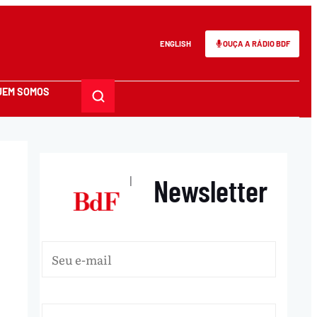
ENGLISH
OUÇA A RÁDIO BDF
UEM SOMOS
Newsletter
|