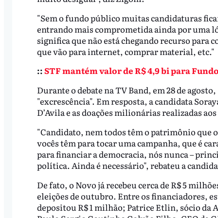
"Sem o fundo público muitas candidaturas fica
entrando mais comprometida ainda por uma lógi
significa que não está chegando recurso para c
que vão para internet, comprar material, etc."
::
STF mantém valor de R$ 4,9 bi para Fundo
Durante o debate na TV Band, em 28 de agosto,
"excrescência". Em resposta, a candidata Soray
D’Avila e as doações milionárias realizadas ao
"Candidato, nem todos têm o patrimônio que 
vocês têm para tocar uma campanha, que é cara
para financiar a democracia, nós nunca – princ
política. Ainda é necessário", rebateu a candida
De fato, o Novo já recebeu cerca de R$ 5 milhõ
eleições de outubro. Entre os financiadores, es
depositou R$ 1 milhão; Patrice Etlin, sócio da