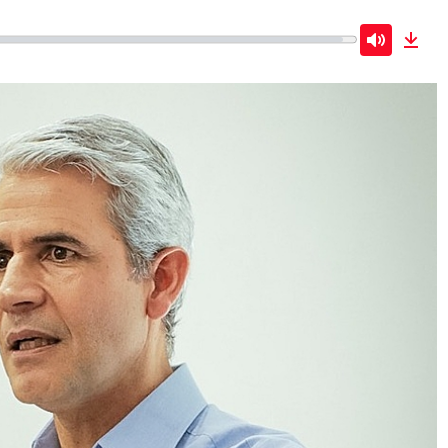
Mute
Dow