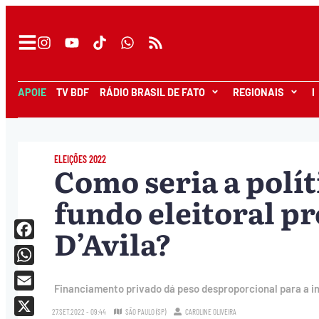
APOIE
TV BDF
RÁDIO BRASIL DE FATO
REGIONAIS
I
ELEIÇÕES 2022
Como seria a polít
fundo eleitoral pr
D’Avila?
Facebook
WhatsApp
Financiamento privado dá peso desproporcional para a i
Email
27.SET.2022 - 09:44
SÃO PAULO (SP)
CAROLINE OLIVEIRA