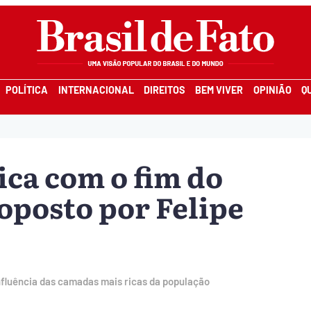
POLÍTICA
INTERNACIONAL
DIREITOS
BEM VIVER
OPINIÃO
Q
ica com o fim do
oposto por Felipe
nfluência das camadas mais ricas da população