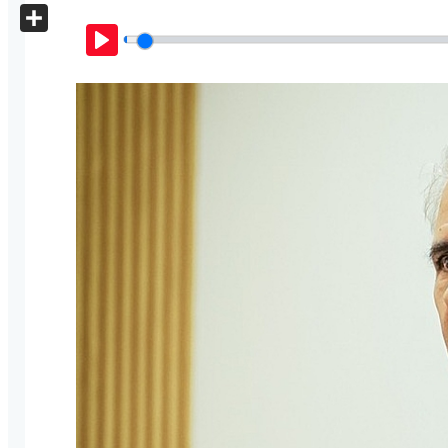
X
Share
Play