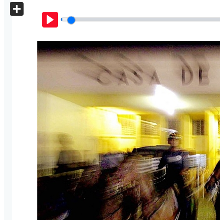
X
Share
Play