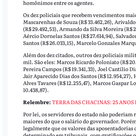
homônimos entre os agentes.
Os dez policiais que recebem vencimentos mai
Mascarenhas de Souza (R$ 33.462,26), Arivaldo
(R$ 29.492,53), Armando da Silva Moreira (R$ 2
Aércio Dornelas Santos (R$ 27.614,94), Salvado
Santos (R$ 26.033,15), Marcelo Gonzales Marque
Além dos dez citados, outros dez policiais mil
mil. São eles: Marcos Ricardo Poloniato (R$ 20.
Pereira Campos (R$ 19.341,33), Joel Cantílio Di
Jair Aparecido Dias dos Santos (R$ 12.954,27),
Alves Tavares (R$ 12.255,47), Marcos Gaspar Lop
10.438,87).
Relembre:
TERRA DAS CHACINAS: 25 ANO
Por lei, os servidores do estado não poderia
maiores do que o salário do governador. Porém
legalmente que os valores das aposentadorias d
determinado em tribunais, com gratificações ou