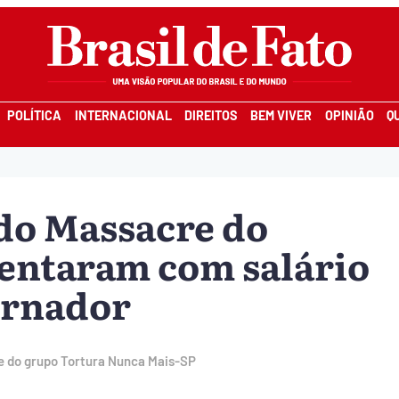
POLÍTICA
INTERNACIONAL
DIREITOS
BEM VIVER
OPINIÃO
Q
 do Massacre do
entaram com salário
ernador
te do grupo Tortura Nunca Mais-SP