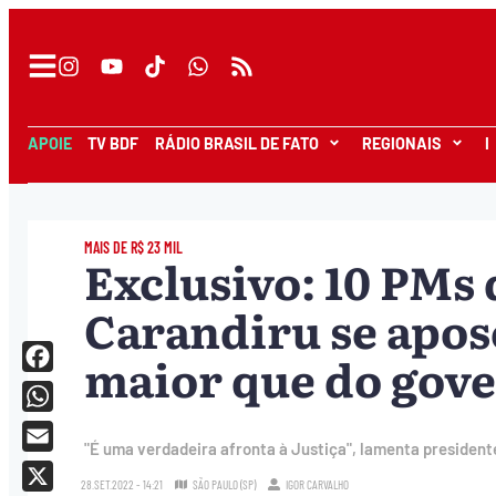
APOIE
TV BDF
RÁDIO BRASIL DE FATO
REGIONAIS
I
MAIS DE R$ 23 MIL
Exclusivo: 10 PMs
Carandiru se apos
maior que do gov
Facebook
WhatsApp
"É uma verdadeira afronta à Justiça", lamenta presiden
Email
28.SET.2022 - 14:21
SÃO PAULO (SP)
IGOR CARVALHO