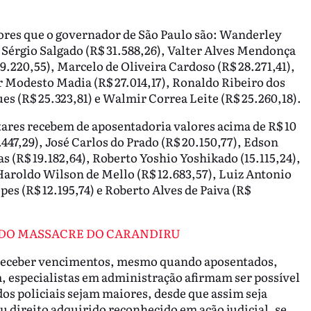
ores que o governador de São Paulo são: Wanderley
 Sérgio Salgado (R$ 31.588,26), Valter Alves Mendonça
9.220,55), Marcelo de Oliveira Cardoso (R$ 28.271,41),
r Modesto Madia (R$ 27.014,17), Ronaldo Ribeiro dos
s (R$ 25.323,81) e Walmir Correa Leite (R$ 25.260,18).
itares recebem de aposentadoria valores acima de R$ 10
447,29), José Carlos do Prado (R$ 20.150,77), Edson
as (R$ 19.182,64), Roberto Yoshio Yoshikado (15.115,24),
 Haroldo Wilson de Mello (R$ 12.683,57), Luiz Antonio
es (R$ 12.195,74) e Roberto Alves de Paiva (R$
S DO MASSACRE DO CARANDIRU
m receber vencimentos, mesmo quando aposentados,
, especialistas em administração afirmam ser possível
os policiais sejam maiores, desde que assim seja
 direito adquirido reconhecido em ação judicial, se