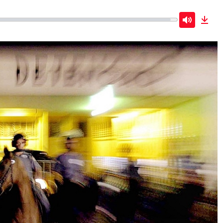
Mute
Dow