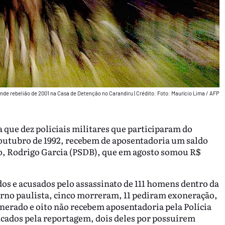
nde rebelião de 2001 na Casa de Detenção no Carandiru
|
Crédito: Foto: Maurício Lima / AFP
 que dez policiais militares que participaram do
 outubro de 1992, recebem de aposentadoria um saldo
lo, Rodrigo Garcia (PSDB), que em agosto somou R$
dos e acusados pelo assassinato de 111 homens dentro da
erno paulista, cinco morreram, 11 pediram exoneração,
nerado e oito não recebem aposentadoria pela Polícia
icados pela reportagem, dois deles por possuírem