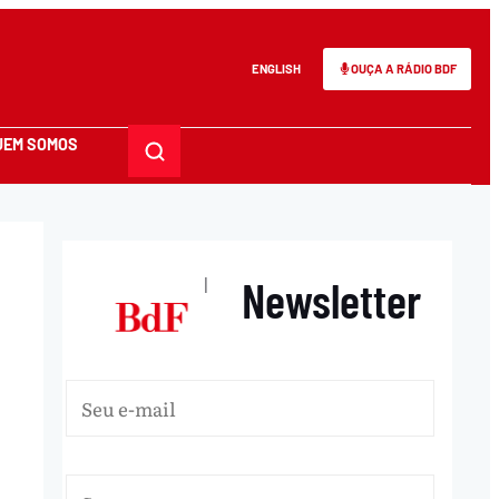
ENGLISH
OUÇA A RÁDIO BDF
UEM SOMOS
Newsletter
|