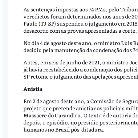
As sentenças impostas aos 74 PMs, pelo Tribuna
veredictos foram determinados nos anos de 2013
Paulo (TJ-SP) suspendeu o julgamento em 2018
desacordo com as provas apresentadas à corte.
No dia 4 de agosto deste ano, o ministro Luis
decidiu pela manutenção da condenação dos 74 p
Antes, em seis de junho de 2021, o ministro Joe
já havia reestabelecido a condenação dos polic
SP retome o julgamento das apelações apresenta
Anistia
Em 2 de agosto deste ano, a Comissão de Segu
projeto que pretende anistiar os policiais mil
Massacre do Carandiru. O texto é de autoria d
depois, o episódio, no presídio posteriormente
humanos no Brasil pós-ditadura.