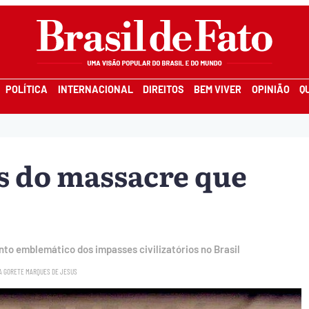
POLÍTICA
INTERNACIONAL
DIREITOS
BEM VIVER
OPINIÃO
Q
s do massacre que
 emblemático dos impasses civilizatórios no Brasil
A GORETE MARQUES DE JESUS