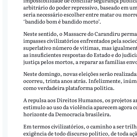
impossibilidade de conciliar segurança públic
arbitrário do poder repressivo, baseado em uma
seria necessário escolher entre matar ou morre
‘bandido bom é bandido morto’.
Neste sentido, o Massacre do Carandiru per
impasses civilizatórios enfrentados pela socie
superlativo número de vítimas, mas igualmen
as insuficientes respostas do Estado e do judic
justiça pelos mortos, a reparar as famílias en
Neste domingo, novas eleições serão realizad
ocorreu, trinta anos atrás. Infelizmente, inúm
como verdadeira plataforma política.
A repulsa aos Direitos Humanos, os projetos a
estímulo ao uso da violência aparecem agora 
horizonte da Democracia brasileira.
Em termos civilizatórios, o caminho a ser tril
exigência de todo discurso político, de toda a