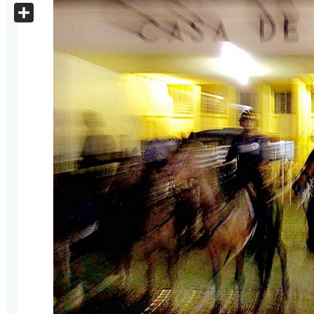
X
Share