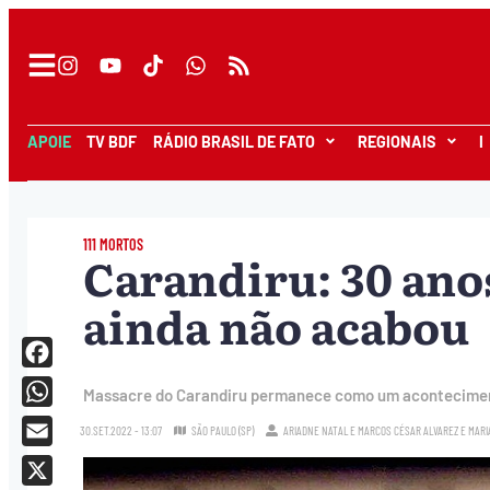
APOIE
TV BDF
RÁDIO BRASIL DE FATO
REGIONAIS
I
111 MORTOS
Carandiru: 30 ano
ainda não acabou
Facebook
Massacre do Carandiru permanece como um acontecimento
WhatsApp
30.SET.2022 - 13:07
SÃO PAULO (SP)
ARIADNE NATAL
E
MARCOS CÉSAR ALVAREZ
E
MARI
Email