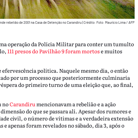
nde rebelião de 2001 na Casa de Detenção no Carandiru
|
Crédito: Foto: Maurício Lima / AFP
uma operação da Polícia Militar para conter um tumulto
lo,
111 presos do Pavilhão 9 foram mortos
e muitos
e efervescência política. Naquele mesmo dia, o então
stado por um processo que posteriormente culminaria
véspera do primeiro turno de uma eleição que, ao final,
u no
Carandiru
mencionavam a rebelião e a ação
 dimensão do que se passara ali. Apesar dos rumores e
dade civil, o número de vítimas e a verdadeira extensão
s e apenas foram revelados no sábado, dia 3, após o