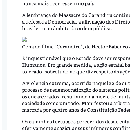
nunca mais ocorressem no país.
A lembrança do Massacre do Carandiru contin
a defesa da Democracia, a afirmação dos Direit
brasileiro no âmbito da ordem pública.
Cena do filme "Carandiru", de Hector Babenco 
É inquestionável que o Estado deve ser respons
Humanos. Em grande medida, a ação estatal bal
tolerado, sobretudo no que diz respeito às açõe
A violência extrema, ocorrida naquele 2 de out
processo de redemocratização do sistema políti
os encarcerados, resultando na morte de muita
sociedade como um todo. Manifestou a arbitrar
marcada por quatro anos de Constituição Federa
Os caminhos tortuosos percorridos desde então
efetivamente apaziguar seus inúmeros conflit