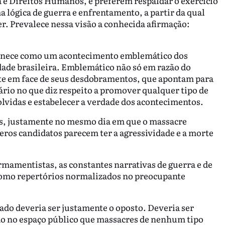
a e Direitos Humanos, e preferem respaldar o exercício
 lógica de guerra e enfrentamento, a partir da qual
r. Prevalece nessa visão a conhecida afirmação:
manece como um acontecimento emblemático dos
dade brasileira. Emblemático não só em razão do
te em face de seus desdobramentos, que apontam para
iário no que diz respeito a promover qualquer tipo de
volvidas e estabelecer a verdade dos acontecimentos.
as, justamente no mesmo dia em que o massacre
eros candidatos parecem ter a agressividade e a morte
rmamentistas, as constantes narrativas de guerra e de
como repertórios normalizados no preocupante
hado deveria ser justamente o oposto. Deveria ser
ção no espaço público que massacres de nenhum tipo