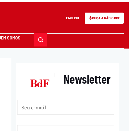
ENGLISH
OUÇA A RÁDIO BDF
UEM SOMOS
Newsletter
|