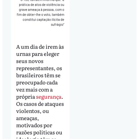
prática de atos de violência ou
grave ameaça à pessoa, com o
fim de obter-lhe o voto, também
constitui captação ilícita de
sufrágio”
A um dia de irem às
urnas para eleger
seus novos
representantes, os
brasileiros têm se
preocupado cada
vez mais com a
própria
segurança
.
Os casos de ataques
violentos, ou
ameaças,
motivados por
razões políticas ou