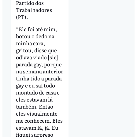
Partido dos
Trabalhadores
(PT).
“Ele foi até mim,
botou o dedo na
minha cara,
gritou, disse que
odiava viado [sic],
parada gay, porque
na semana anterior
tinha tido a parada
gay e eu saí todo
montado de casa e
eles estavam lá
também. Então
eles visualmente
me conhecem. Eles
estavam lá, já. Eu
fiquei surpreso