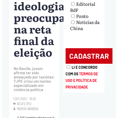
ideologia
Editorial
BdF
preocupam
Ponto
Notícias da
na reta
China
final da
eleição
LI E CONCORDO
No Recife, jovem
afirma ter sido
COM OS
TERMOS DE
ameaçado por taxistas;
USO E POLÍTICA DE
TJPE criou um núcleo
especializado em
PRIVACIDADE
violência política
1.OUT.2022 - 16:02
RECIFE (PE)
MARCOS BARBOSA
O TSE também informa que “a