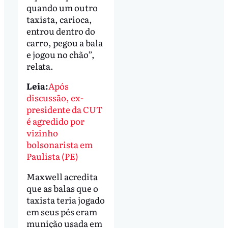
quando um outro
taxista, carioca,
entrou dentro do
carro, pegou a bala
e jogou no chão”,
relata.
Leia:
Após
discussão, ex-
presidente da CUT
é agredido por
vizinho
bolsonarista em
Paulista (PE)
Maxwell acredita
que as balas que o
taxista teria jogado
em seus pés eram
munição usada em