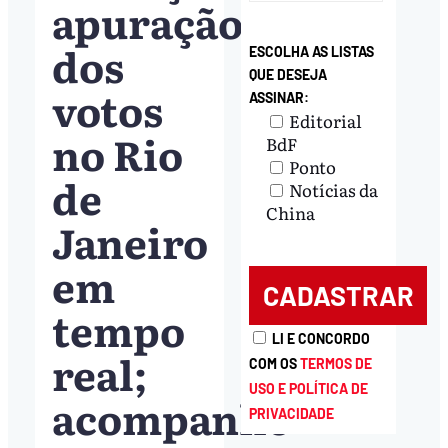
apuração
dos
ESCOLHA AS LISTAS
QUE DESEJA
votos
ASSINAR:
Editorial
no Rio
BdF
Ponto
de
Notícias da
China
Janeiro
em
tempo
LI E CONCORDO
real;
COM OS
TERMOS DE
USO E POLÍTICA DE
acompanhe
PRIVACIDADE