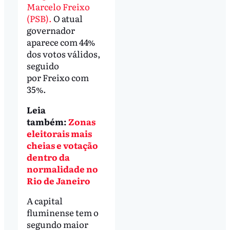
Marcelo Freixo
(PSB).
O atual
governador
aparece com 44%
dos votos válidos,
seguido
por Freixo com
35%.
Leia
também:
Zonas
eleitorais mais
cheias e votação
dentro da
normalidade no
Rio de Janeiro
A capital
fluminense tem o
segundo maior