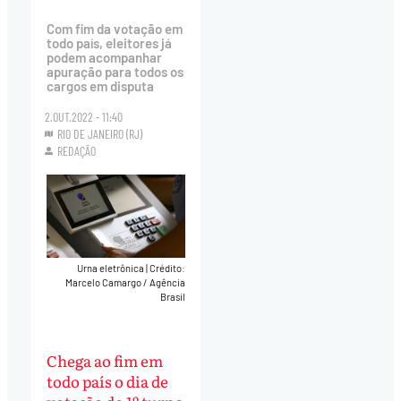
Com fim da votação em
todo país, eleitores já
podem acompanhar
apuração para todos os
cargos em disputa
2.OUT.2022 - 11:40
RIO DE JANEIRO (RJ)
REDAÇÃO
Urna eletrônica
|
Crédito:
Marcelo Camargo / Agência
Brasil
Chega ao fim em
todo país o dia de