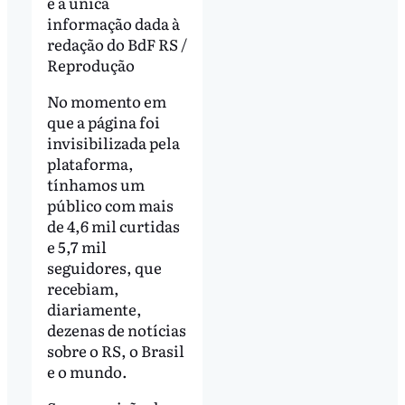
é a única
informação dada à
redação do BdF RS /
Reprodução
No momento em
que a página foi
invisibilizada pela
plataforma,
tínhamos um
público com mais
de 4,6 mil curtidas
e 5,7 mil
seguidores, que
recebiam,
diariamente,
dezenas de notícias
sobre o RS, o Brasil
e o mundo.