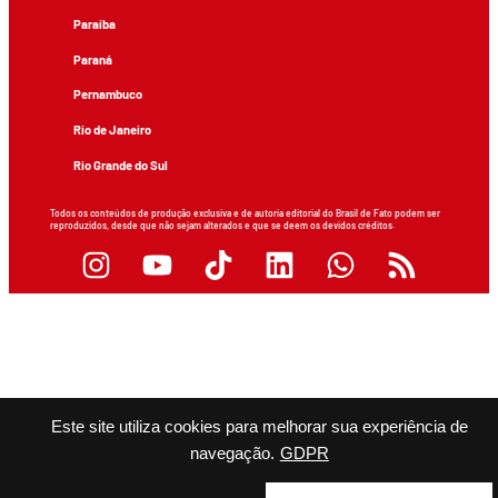
Paraíba
Paraná
Pernambuco
Rio de Janeiro
Rio Grande do Sul
Todos os conteúdos de produção exclusiva e de autoria editorial do Brasil de Fato podem ser
reproduzidos, desde que não sejam alterados e que se deem os devidos créditos.
Este site utiliza cookies para melhorar sua experiência de
navegação.
GDPR