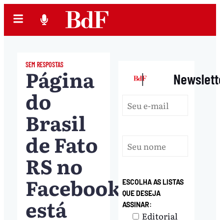
SEM RESPOSTAS
Página
|
Newslett
do
Brasil
de Fato
RS no
Facebook
ESCOLHA AS LISTAS
QUE DESEJA
está
ASSINAR:
Editorial