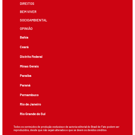
DIREITOS
BEM VIVER
SOCIOAMBIENTAL
OPINIÃO
Bahia
Ceará
Distrito Federal
Minas Gerais
Paraíba
Paraná
Pernambuco
Rio de Janeiro
Rio Grande do Sul
Todos os conteúdos de produção exclusiva e de autoria editorial do Brasil de Fato podem ser
reproduzidos, desde que não sejam alterados e que se deem os devidos créditos.