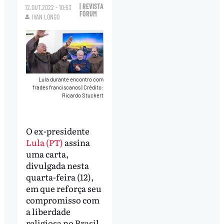
| REVISTA
12.OUT.2022 - 10:53
FÓRUM
IVAN LONGO
Lula durante encontro com
frades franciscanos
|
Crédito:
Ricardo Stuckert
O ex-presidente
Lula (PT)
assina
uma carta,
divulgada nesta
quarta-feira (12),
em que reforça seu
compromisso com
a liberdade
religiosa no Brasil.