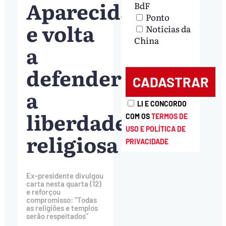
Aparecida
BdF
Ponto
e volta
Notícias da
China
a
defender
a
LI E CONCORDO
liberdade
COM OS
TERMOS DE
USO E POLÍTICA DE
religiosa
PRIVACIDADE
Ex-presidente divulgou
carta nesta quarta (12)
e reforçou
compromisso: "Todas
as religiões e templos
serão respeitados"