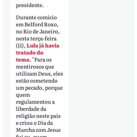
presidente.
Durante comício
em Belford Roxo,
no Rio de Janeiro,
nesta terça-feira
(11),
Lula já havia
tratado do
tema
. "Para os
mentirosos que
utilizam Deus, eles
estão cometendo
um pecado, porque
quem
regulamentou a
liberdade da
religião neste país
e criou o Dia da
Marcha com Jesus
fui eu, quem