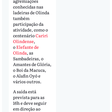
agremiações
conhecidas nas
ladeiras de Olinda
também
participação da
atividade, como o
centenário
Cariri
Olindense
,
o
Elefante de
Olinda
, as
Sambadeiras, o
Amantes de Glória,
o Boi da Macuca,
o Alafin Oyó e
vários outros.
A saída está
prevista para as
16h e deve seguir
em direção ao