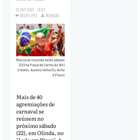
22.OUT.2022 - 12:57
RECIFE (PE)
REDAÇÃO
Blocos se reunirão neste sábado
(22) na Praça do Carmo ás 15h
|
Crédito: Aurelio Velho/Eu Acho
é Pouco
Mais de 40
agremiações de
carnaval se
reúnem no
próximo sábado
(22), em Olinda, no
"Lula em Bloco". A