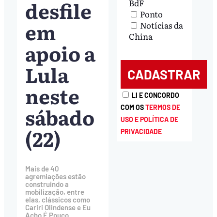
desfile
BdF
Ponto
em
Notícias da
China
apoio a
Lula
neste
LI E CONCORDO
sábado
COM OS
TERMOS DE
USO E POLÍTICA DE
(22)
PRIVACIDADE
Mais de 40
agremiações estão
construindo a
mobilização, entre
elas, clássicos como
Cariri Olindense e Eu
Acho É Pouco