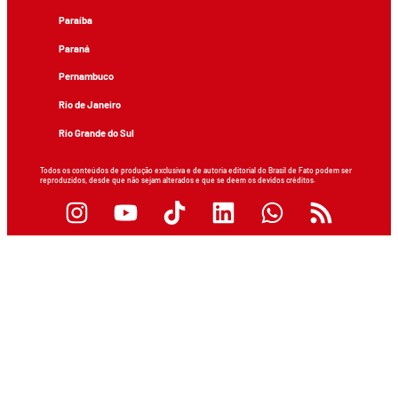
Paraíba
Paraná
Pernambuco
Rio de Janeiro
Rio Grande do Sul
Todos os conteúdos de produção exclusiva e de autoria editorial do Brasil de Fato podem ser
reproduzidos, desde que não sejam alterados e que se deem os devidos créditos.