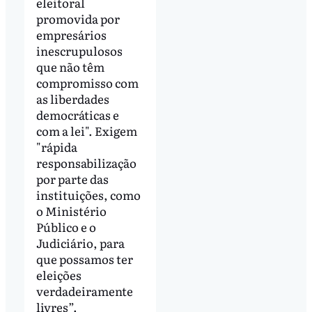
eleitoral
promovida por
empresários
inescrupulosos
que não têm
compromisso com
as liberdades
democráticas e
com a lei". Exigem
"rápida
responsabilização
por parte das
instituições, como
o Ministério
Público e o
Judiciário, para
que possamos ter
eleições
verdadeiramente
livres”.