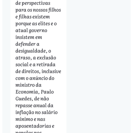
de perspectivas
para os nossos filhos
e filhas existem
porque as elites e o
atual governo
insistem em
defender a
desigualdade, o
atraso, a exclusão
social e a retirada
de direitos, inclusive
com o anúncio do
ministro da
Economia, Paulo
Guedes, de não
repasse anual da
inflação no salário
mínimo e nas
aposentadorias e
pensões nos