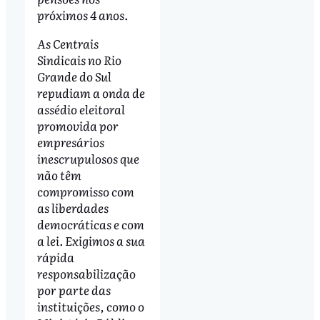
próximos 4 anos.
As Centrais
Sindicais no Rio
Grande do Sul
repudiam a onda de
assédio eleitoral
promovida por
empresários
inescrupulosos que
não têm
compromisso com
as liberdades
democráticas e com
a lei. Exigimos a sua
rápida
responsabilização
por parte das
instituições, como o