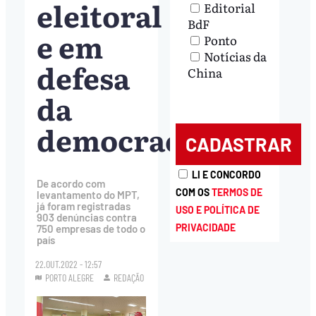
eleitoral
Editorial
BdF
e em
Ponto
Notícias da
defesa
China
da
democracia
LI E CONCORDO
De acordo com
COM OS
TERMOS DE
levantamento do MPT,
já foram registradas
USO E POLÍTICA DE
903 denúncias contra
PRIVACIDADE
750 empresas de todo o
país
22.OUT.2022 - 12:57
PORTO ALEGRE
REDAÇÃO