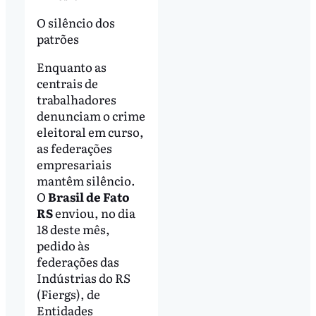
O silêncio dos
patrões
Enquanto as
centrais de
trabalhadores
denunciam o crime
eleitoral em curso,
as federações
empresariais
mantêm silêncio.
O
Brasil de Fato
RS
enviou, no dia
18 deste mês,
pedido às
federações das
Indústrias do RS
(Fiergs),
de
Entidades