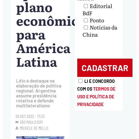
plano
Editorial
BdF
econômico
Ponto
Notícias da
para
China
América
Latina
Lítio é destaque na
LI E CONCORDO
elaboração de politica
COM OS
TERMOS DE
regional; Argentina
assume presidência
USO E POLÍTICA DE
rotativa e defende
PRIVACIDADE
multilateralismo
26.OUT.2022 - 17:33
SÃO PAULO (SP)
MICHELE DE MELLO