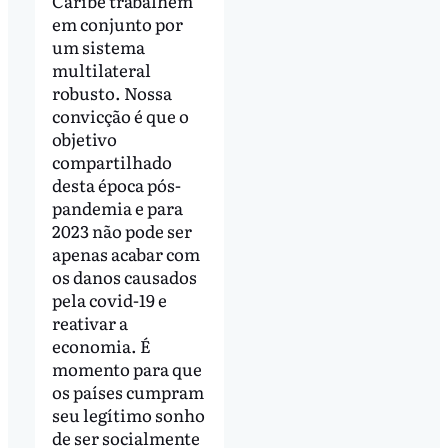
Caribe trabalhem
em conjunto por
um sistema
multilateral
robusto. Nossa
convicção é que o
objetivo
compartilhado
desta época pós-
pandemia e para
2023 não pode ser
apenas acabar com
os danos causados
pela covid-19 e
reativar a
economia. É
momento para que
os países cumpram
seu legítimo sonho
de ser socialmente