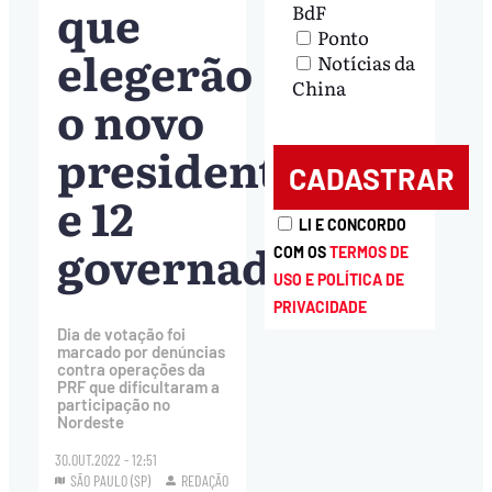
que
BdF
Ponto
elegerão
Notícias da
China
o novo
presidente
e 12
LI E CONCORDO
governadores
COM OS
TERMOS DE
USO E POLÍTICA DE
PRIVACIDADE
Dia de votação foi
marcado por denúncias
contra operações da
PRF que dificultaram a
participação no
Nordeste
30.OUT.2022 - 12:51
SÃO PAULO (SP)
REDAÇÃO