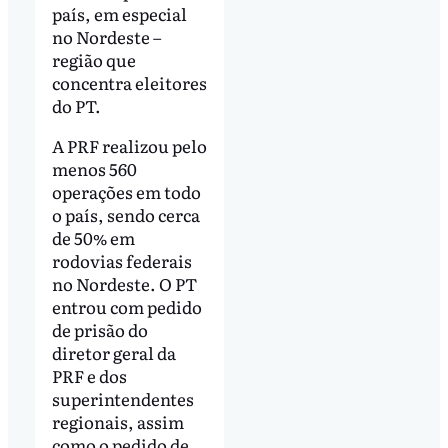
país, em especial
no Nordeste –
região que
concentra eleitores
do PT.
A PRF realizou pelo
menos 560
operações em todo
o país, sendo cerca
de 50% em
rodovias federais
no Nordeste. O PT
entrou com pedido
de prisão do
diretor geral da
PRF e dos
superintendentes
regionais, assim
como o pedido de