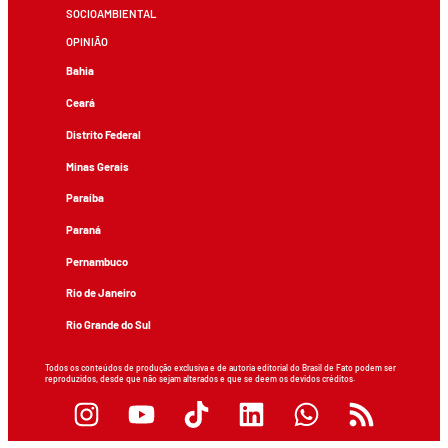
SOCIOAMBIENTAL
OPINIÃO
Bahia
Ceará
Distrito Federal
Minas Gerais
Paraíba
Paraná
Pernambuco
Rio de Janeiro
Rio Grande do Sul
Todos os conteúdos de produção exclusiva e de autoria editorial do Brasil de Fato podem ser
reproduzidos, desde que não sejam alterados e que se deem os devidos créditos.