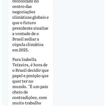
recolocado no
centro das
negociações
climáticas globais e
que o futuro
presidente sinalize
a vontade de o
Brasil sediar a
cúpula climática
em 2025.
Para Izabella
Teixeira, é hora de
o Brasil decidir que
papel e posição que
quer ter no
mundo. "É um país
cheio de
contradições, com
muito trabalho