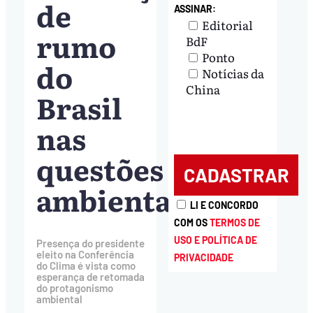
de
ASSINAR:
Editorial
rumo
BdF
Ponto
do
Notícias da
China
Brasil
nas
questões
ambientais
LI E CONCORDO
COM OS
TERMOS DE
USO E POLÍTICA DE
Presença do presidente
eleito na Conferência
PRIVACIDADE
do Clima é vista como
esperança de retomada
do protagonismo
ambiental