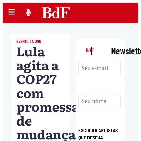
EVENTO DA ONU
Lula
|
Newslett
agita a
COP27
com
promessa
de
mudança
ESCOLHA AS LISTAS
QUE DESEJA