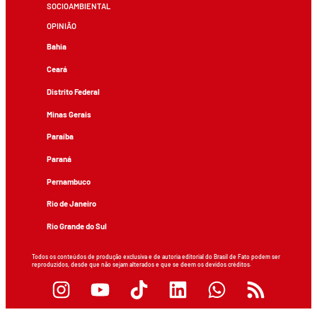
SOCIOAMBIENTAL
OPINIÃO
Bahia
Ceará
Distrito Federal
Minas Gerais
Paraíba
Paraná
Pernambuco
Rio de Janeiro
Rio Grande do Sul
Todos os conteúdos de produção exclusiva e de autoria editorial do Brasil de Fato podem ser
reproduzidos, desde que não sejam alterados e que se deem os devidos créditos.