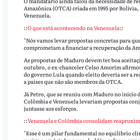
O mandatário ainda falou da necessidade de re
Amazônica (OTCA) criada em 1995 por Bolívia,
Venezuela.
::
O que está acontecendo na Venezuela
::
"Nós vamos levar propostas concretas para qu
comprometam a financiar a recuperação da Ama
As propostas de Maduro devem ter boa aceitaç
outubro, o ex-chanceler Celso Amorim afirmo
do governo Lula quando eleito deveria ser a re
a países que não são membros da OTCA.
Já Petro, que se reuniu com Maduro no início
Colômbia e Venezuela levariam propostas conju
juntasse aos esforços.
::
Venezuela e Colômbia consolidam reaproximaç
"Esse é um pilar fundamental no equilíbrio cli