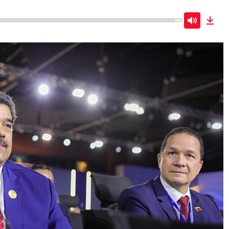
Mute
Dow