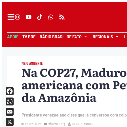
APOIE
TV BDF
RÁDIO BRASIL DE FATO
REGIONAIS
I
MEIO AMBIENTE
Na COP27, Maduro 
americana com Pet
da Amazônia
Facebook
WhatsApp
Presidente venezuelano disse que já conversou com colo
Email
7.NOV.2022 - 12:02
SÃO PAULO (SP)
LUCAS ESTANISLAU