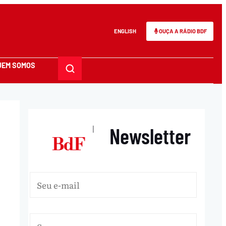
ENGLISH
OUÇA A RÁDIO BDF
UEM SOMOS
Newsletter
|