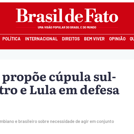
POLÍTICA
INTERNACIONAL
DIREITOS
BEM VIVER
OPINIÃO
Q
propõe cúpula sul-
ro e Lula em defesa
mbiano e brasileiro sobre necessidade de agir em conjunto