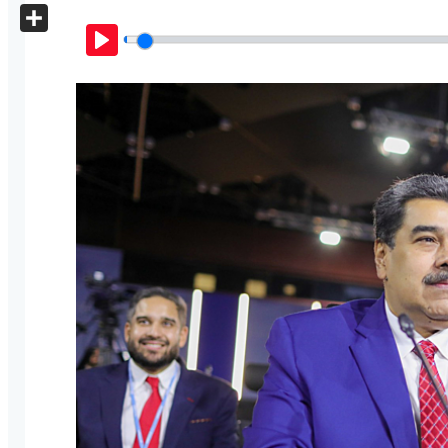
X
Share
Play