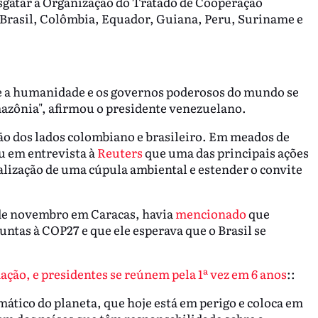
sgatar a Organização do Tratado de Cooperação
 Brasil, Colômbia, Equador, Guiana, Peru, Suriname e
e a humanidade e os governos poderosos do mundo se
zônia", afirmou o presidente venezuelano.
ão dos lados colombiano e brasileiro. Em meados de
u em entrevista à
Reuters
que uma das principais ações
alização de uma cúpula ambiental e estender o convite
 de novembro em Caracas, havia
mencionado
que
ntas à COP27 e que ele esperava que o Brasil se
ão, e presidentes se reúnem pela 1ª vez em 6 anos
::
mático do planeta, que hoje está em perigo e coloca em