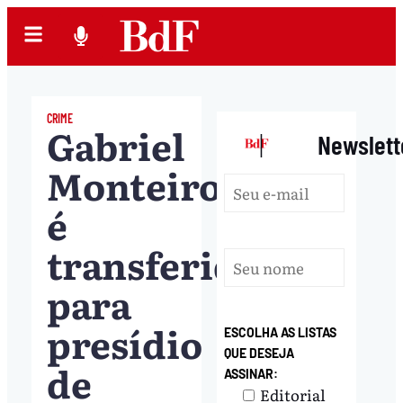
CRIME
Gabriel
|
Newslett
Monteiro
é
transferido
para
presídio
ESCOLHA AS LISTAS
QUE DESEJA
de
ASSINAR:
Editorial