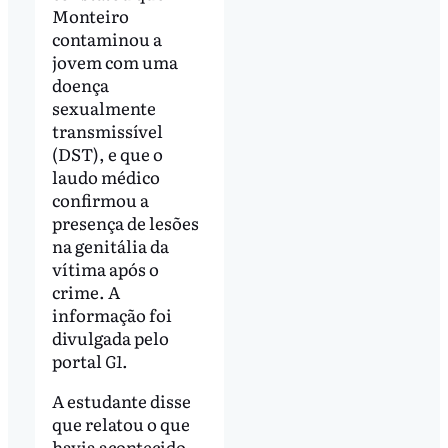
Monteiro
contaminou a
jovem com uma
doença
sexualmente
transmissível
(DST), e que o
laudo médico
confirmou a
presença de lesões
na genitália da
vítima após o
crime. A
informação foi
divulgada pelo
portal
G1.
A estudante disse
que relatou o que
havia acontecido