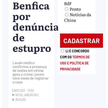
Benfica
BdF
Ponto
por
Notícias da
China
denúncia
de
estupro
LI E CONCORDO
COM OS
TERMOS DE
Laudo médico
USO E POLÍTICA DE
confirmou a presença
PRIVACIDADE
de lesões em vítima
após o crime; jovem
teve medo de registrar
o caso
8.NOV.2022 - 10:50
RIO DE JANEIRO (RJ)
REDAÇÃO