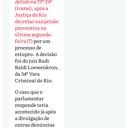
detido na 77ª DP
(Icaraí), após a
Justiça do Rio
decretar sua prisão
preventiva na
última segunda-
feira (7)
por um
processo de
estupro. A decisão
foi do juiz Rudi
Baldi Loewenkron,
da 34ª Vara
Criminal do Rio.
O caso que o
parlamentar
responde teria
acontecido já após
a divulgação de
outras denúncias