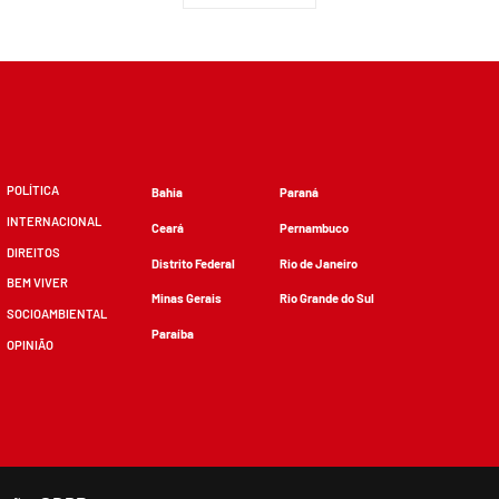
POLÍTICA
Bahia
Paraná
INTERNACIONAL
Ceará
Pernambuco
DIREITOS
Distrito Federal
Rio de Janeiro
BEM VIVER
Minas Gerais
Rio Grande do Sul
SOCIOAMBIENTAL
Paraíba
OPINIÃO
zidos, desde que não sejam alterados e que se deem os devidos créditos.