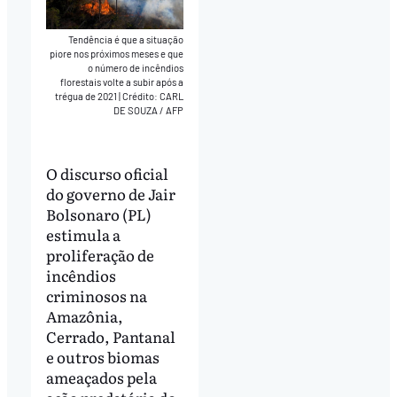
Tendência é que a situação
piore nos próximos meses e que
o número de incêndios
florestais volte a subir após a
trégua de 2021
|
Crédito: CARL
DE SOUZA / AFP
O discurso oficial
do governo de Jair
Bolsonaro (PL)
estimula a
proliferação de
incêndios
criminosos na
Amazônia,
Cerrado, Pantanal
e outros biomas
ameaçados pela