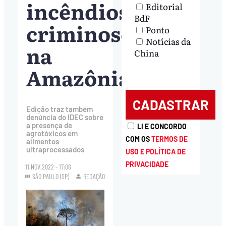
incêndios
Editorial
BdF
criminosos
Ponto
Notícias da
na
China
Amazônia
Edição traz também
denúncia do IDEC sobre
a presença de
LI E CONCORDO
agrotóxicos em
COM OS
TERMOS DE
alimentos
ultraprocessados
USO E POLÍTICA DE
PRIVACIDADE
11.NOV.2022 - 17:06
SÃO PAULO (SP)
REDAÇÃO