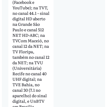
(Facebook e
YouTube); na TVT,
no canal 44.1 – sinal
digital HD aberto
na Grande São
Paulo e canal 512
NET HD-ABC; na
TVCom Maceió, no
canal 12 da NET; na
TV Floripa,
também no canal 12
da NET; na TVU
(Universitária)
Recife no canal 40
UHF digital; na
TVE Bahia, no
canal 30 (7.1 no
aparelho) do sinal
digital, e UnBTV
em Brasília