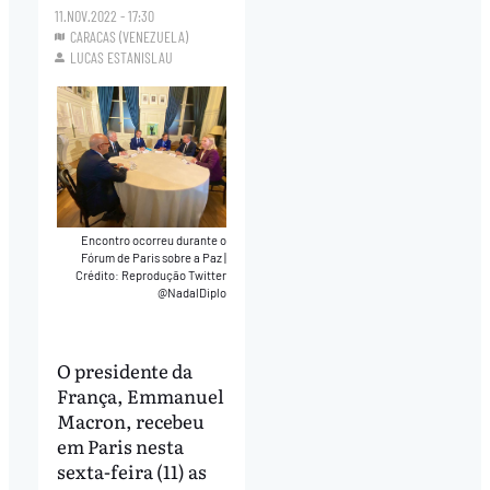
11.NOV.2022 - 17:30
CARACAS (VENEZUELA)
LUCAS ESTANISLAU
Encontro ocorreu durante o
Fórum de Paris sobre a Paz
|
Crédito: Reprodução Twitter
@NadalDiplo
O presidente da
França, Emmanuel
Macron, recebeu
em Paris nesta
sexta-feira (11) as