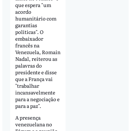
que espera "um
acordo
humanitário com
garantias
políticas". O
embaixador
francês na
Venezuela, Romain
Nadal, reiterou as
palavras do
presidente e disse
que a França vai
"trabalhar
incansavelmente
para a negociação e
para a paz".
A presença
venezuelana no
Fórum e a reunião