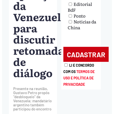
da
Editorial
BdF
Venezuela
Ponto
Notícias da
para
China
discutir
retomada
de
LI E CONCORDO
diálogo
COM OS
TERMOS DE
USO E POLÍTICA DE
PRIVACIDADE
Presente na reunião,
Gustavo Petro propôs
"desbloqueio" da
Venezuela; mandatário
argentino também
participou do encontro