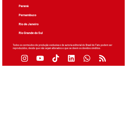
Paraná
Pernambuco
Rio de Janeiro
Rio Grande do Sul
Todos os conteúdos de produção exclusiva e de autoria editorial do Brasil de Fato podem ser
reproduzidos, desde que não sejam alterados e que se deem os devidos créditos.