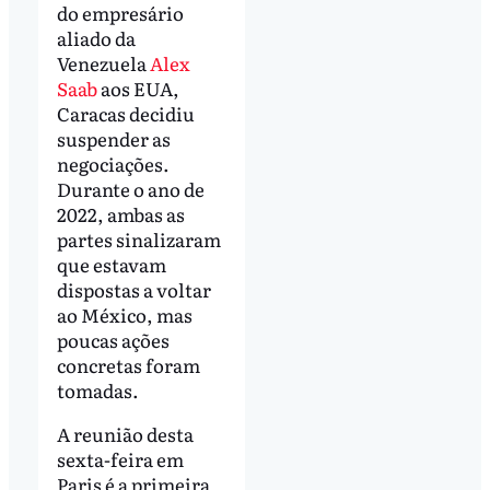
do empresário
aliado da
Venezuela
Alex
Saab
aos EUA,
Caracas decidiu
suspender as
negociações.
Durante o ano de
2022, ambas as
partes sinalizaram
que estavam
dispostas a voltar
ao México, mas
poucas ações
concretas foram
tomadas.
A reunião desta
sexta-feira em
Paris é a primeira