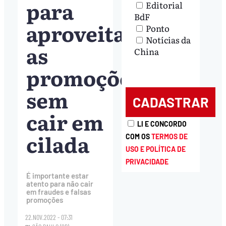
para
Editorial
BdF
aproveitar
Ponto
Notícias da
as
China
promoções
sem
cair em
LI E CONCORDO
cilada
COM OS
TERMOS DE
USO E POLÍTICA DE
PRIVACIDADE
É importante estar
atento para não cair
em fraudes e falsas
promoções
22.NOV.2022 - 07:31