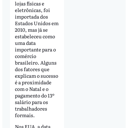
lojas físicas e
eletrônicas, foi
importada dos
Estados Unidos em
2010, mas já se
estabeleceu como
uma data
importante para o
comércio
brasileiro. Alguns
dos fatores que
explicam o sucesso
é a proximidade
com o Natal e o
pagamento do 13º
salário para os
trabalhadores
formais.
Nos EUA, a data