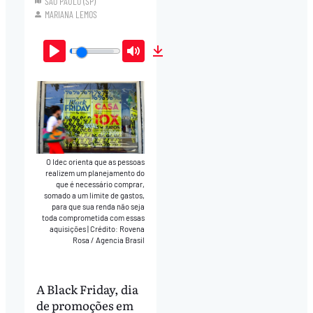
SÃO PAULO (SP)
MARIANA LEMOS
Play
Mute
Download
O Idec orienta que as pessoas
realizem um planejamento do
que é necessário comprar,
somado a um limite de gastos,
para que sua renda não seja
toda comprometida com essas
aquisições
|
Crédito: Rovena
Rosa / Agencia Brasil
A Black Friday, dia
de promoções em