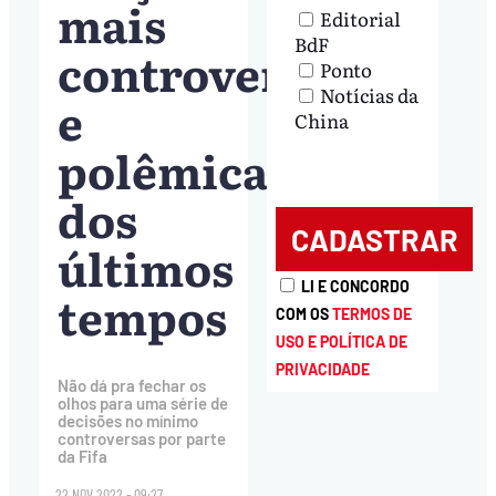
mais
Editorial
BdF
controversa
Ponto
Notícias da
e
China
polêmica
dos
últimos
LI E CONCORDO
tempos
COM OS
TERMOS DE
USO E POLÍTICA DE
PRIVACIDADE
Não dá pra fechar os
olhos para uma série de
decisões no mínimo
controversas por parte
da Fifa
22.NOV.2022 - 09:27