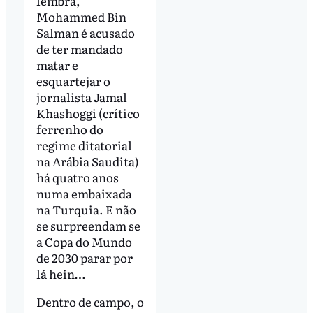
lembra,
Mohammed Bin
Salman é acusado
de ter mandado
matar e
esquartejar o
jornalista Jamal
Khashoggi (crítico
ferrenho do
regime ditatorial
na Arábia Saudita)
há quatro anos
numa embaixada
na Turquia. E não
se surpreendam se
a Copa do Mundo
de 2030 parar por
lá hein…
Dentro de campo, o