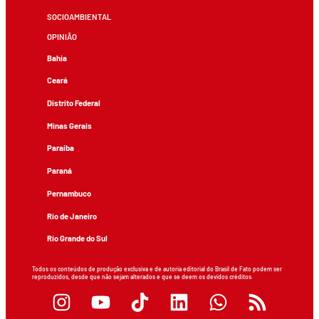
SOCIOAMBIENTAL
OPINIÃO
Bahia
Ceará
Distrito Federal
Minas Gerais
Paraíba
Paraná
Pernambuco
Rio de Janeiro
Rio Grande do Sul
Todos os conteúdos de produção exclusiva e de autoria editorial do Brasil de Fato podem ser
reproduzidos, desde que não sejam alterados e que se deem os devidos créditos.