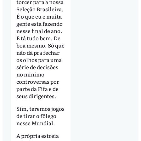
torcer para a nossa
Seleção Brasileira.
É o que eu e muita
gente está fazendo
nesse final de ano.
E tá tudo bem. De
boa mesmo. Só que
não dá pra fechar
os olhos para uma
série de decisões
no mínimo
controversas por
parte da Fifa e de
seus dirigentes.
Sim, teremos jogos
de tirar o fôlego
nesse Mundial.
A própria estreia