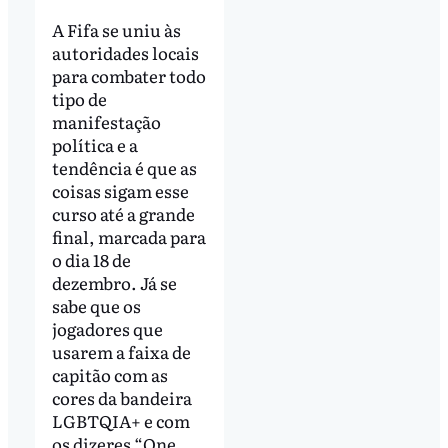
A Fifa se uniu às
autoridades locais
para combater todo
tipo de
manifestação
política e a
tendência é que as
coisas sigam esse
curso até a grande
final, marcada para
o dia 18 de
dezembro. Já se
sabe que os
jogadores que
usarem a faixa de
capitão com as
cores da bandeira
LGBTQIA+ e com
os dizeres “One