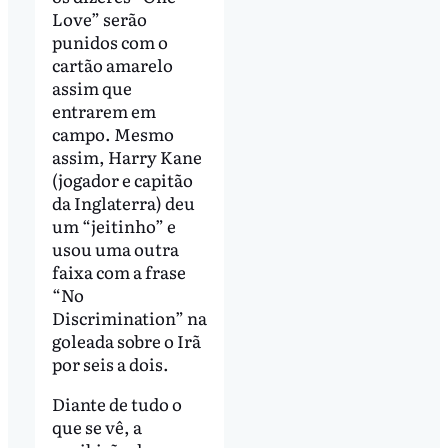
Love” serão
punidos com o
cartão amarelo
assim que
entrarem em
campo. Mesmo
assim, Harry Kane
(jogador e capitão
da Inglaterra) deu
um “jeitinho” e
usou uma outra
faixa com a frase
“No
Discrimination” na
goleada sobre o Irã
por seis a dois.
Diante de tudo o
que se vê, a