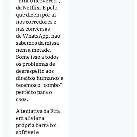
“Fifa Uncovered”,
da Netflix. E pelo
que dizem por aí
nos corredores e
nas conversas
de WhatsApp, não
sabemos da missa
nem a metade.
Some isso a todos
os problemas de
desrespeito aos
direitos humanos e
teremos o “combo”
perfeito para o
caos.
A tentativa da Fifa
em aliviar a
própria barra foi
sofrível e