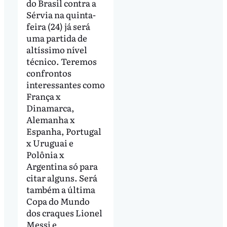
do Brasil contra a
Sérvia na quinta-
feira (24) já será
uma partida de
altíssimo nível
técnico. Teremos
confrontos
interessantes como
França x
Dinamarca,
Alemanha x
Espanha, Portugal
x Uruguai e
Polônia x
Argentina só para
citar alguns. Será
também a última
Copa do Mundo
dos craques Lionel
Messi e