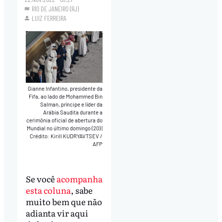
RIO DE JANEIRO (RJ)
LUIZ FERREIRA
Gianne Infantino, presidente da
Fifa, ao lado de Mohammed Bin
Salman, príncipe e líder da
Arábia Saudita durante a
cerimônia oficial de abertura do
Mundial no último domingo (20)
|
Crédito: Kirill KUDRYAVTSEV /
AFP
Se você
acompanha
esta coluna
, sabe
muito bem que não
adianta vir aqui