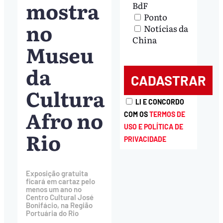
mostra
BdF
Ponto
no
Notícias da
China
Museu
da
Cultura
LI E CONCORDO
Afro no
COM OS
TERMOS DE
USO E POLÍTICA DE
Rio
PRIVACIDADE
Exposição gratuita
ficará em cartaz pelo
menos um ano no
Centro Cultural José
Bonifácio, na Região
Portuária do Rio