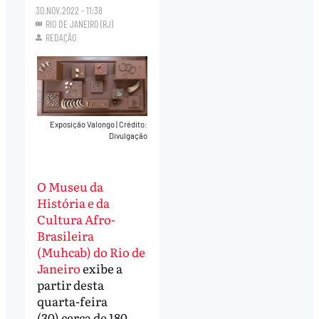
30.NOV.2022 - 11:38
RIO DE JANEIRO (RJ)
REDAÇÃO
Exposição Valongo
|
Crédito:
Divulgação
O Museu da
História e da
Cultura Afro-
Brasileira
(Muhcab) do Rio de
Janeiro
exibe a
partir desta
quarta-feira
(30) cerca de 180