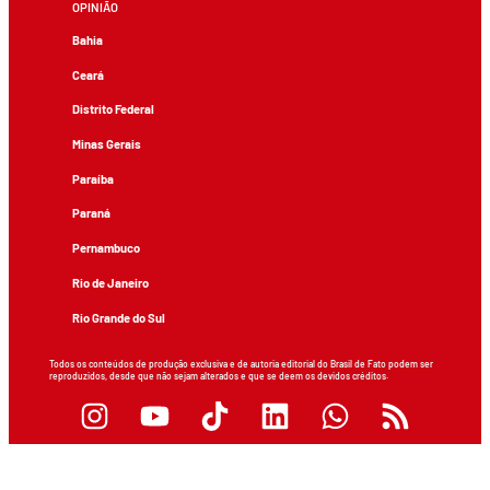
OPINIÃO
Bahia
Ceará
Distrito Federal
Minas Gerais
Paraíba
Paraná
Pernambuco
Rio de Janeiro
Rio Grande do Sul
Todos os conteúdos de produção exclusiva e de autoria editorial do Brasil de Fato podem ser
reproduzidos, desde que não sejam alterados e que se deem os devidos créditos.