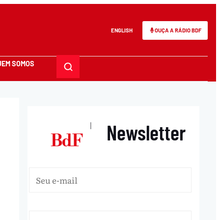
ENGLISH
OUÇA A RÁDIO BDF
UEM SOMOS
Newsletter
|