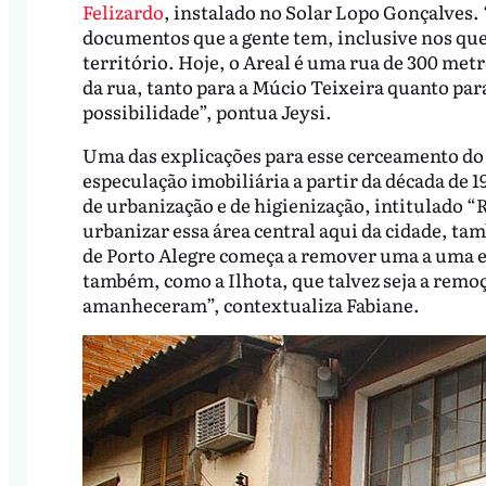
Felizardo
, instalado no Solar Lopo Gonçalves. 
documentos que a gente tem, inclusive nos qu
território. Hoje, o Areal é uma rua de 300 metro
da rua, tanto para a Múcio Teixeira quanto para
possibilidade”, pontua Jeysi.
Uma das explicações para esse cerceamento do t
especulação imobiliária a partir da década de
de urbanização e de higienização, intitulado
urbanizar essa área central aqui da cidade, ta
de Porto Alegre começa a remover uma a uma e
também, como a Ilhota, que talvez seja a remo
amanheceram”, contextualiza Fabiane.