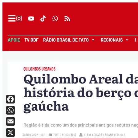
APOIE
TV BDF
RÁDIO BRASIL DE FATO
REGIONAIS
I
QUILOMBOS URBANOS
Quilombo Areal da
história do berço 
gaúcha
Facebook
WhatsApp
Região é tida como um dos principais antigos redutos neg
Email
30.NOV.2022 - 10:11
PORTO ALEGRE (RS)
CLARA AGUIAR
E
FABIANA REINHOLZ