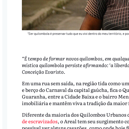
“Ser quilombola é preservar tudo que eu vivi dentro do meu território, e p
“É tempo de formar novos quilombos, em qualquer
mística quilombola persiste afirmando: ‘a liberd
Conceição Evaristo.
Em uma rua sem saída, na região tida como um 
e berço do Carnaval da capital gaúcha, fica o 
Guaranha, entre a Cidade Baixa e o bairro Meni
imobiliária e mantêm viva a tradição da maior f
Diferente da maioria dos Quilombos Urbanos d
de escravizados
, o Areal tem seu surgimento co
possível ver alguns casarões, como onde hoje f