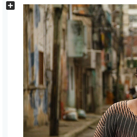
X
Share