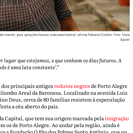
oder manter, para gerações futuras, toda essa história”, afirma Fabiane
|
Crédito: Foto: Clara
Aguiar
 lugar que estejamos, e que venham os dias futuros. A
ade é uma luta constante’.”
dos principais antigos
redutos negros
de Porto Alegre
Quilombo Areal da Baronesa. Localizado na avenida Luiz
no Deus, cerca de 80 famílias resistem à especulação
esta a céu aberto do país.
a Capital, que tem sua origem marcada pela
imigração
m os de Porto Alegre. Ao andar pela região, ainda é
ica a Fundação O Pão dos Pobres Santo Antônio, que no