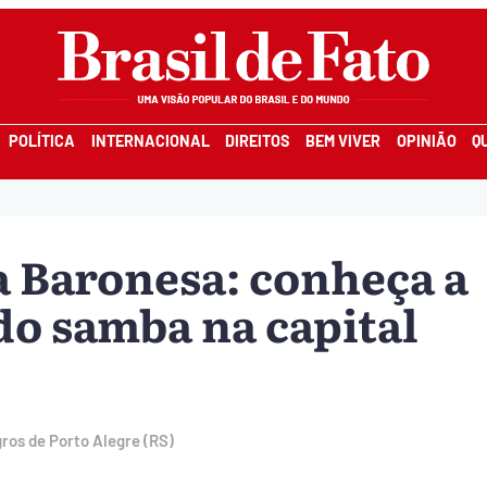
POLÍTICA
INTERNACIONAL
DIREITOS
BEM VIVER
OPINIÃO
Q
 Baronesa: conheça a
do samba na capital
ros de Porto Alegre (RS)