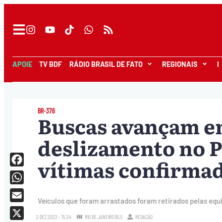
APOIE
TV BDF
RÁDIO BRASIL DE FATO
REGIONAIS
I
BR-376
Buscas avançam em
deslizamento no P
vítimas confirma
Facebook
WhatsApp
Veículos que foram arrastados foram retirados pelas equ
Email
2.DEZ.2022 - 15:24
RIO DE JANEIRO (RJ)
REDAÇÃO