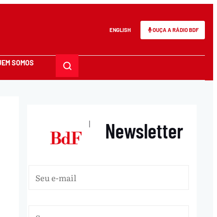
ENGLISH
OUÇA A RÁDIO BDF
UEM SOMOS
Newsletter
|