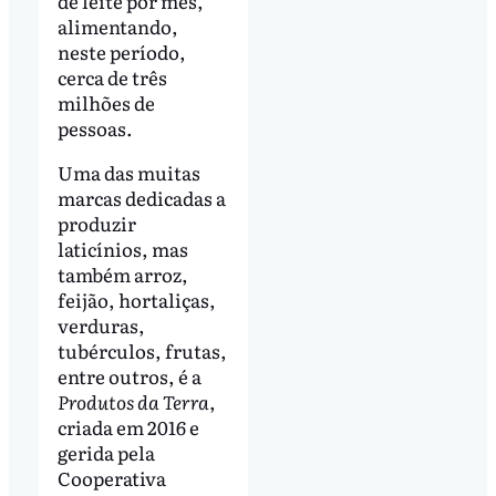
de leite por mês,
alimentando,
neste período,
cerca de três
milhões de
pessoas.
Uma das muitas
marcas dedicadas a
produzir
laticínios, mas
também arroz,
feijão, hortaliças,
verduras,
tubérculos, frutas,
entre outros, é a
Produtos da Terra
,
criada em 2016 e
gerida pela
Cooperativa