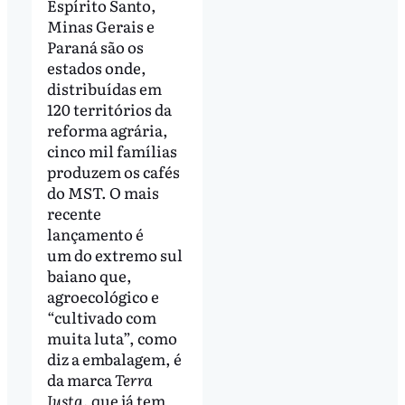
Espírito Santo,
Minas Gerais e
Paraná são os
estados onde,
distribuídas em
120 territórios da
reforma agrária,
cinco mil famílias
produzem os cafés
do MST. O mais
recente
lançamento é
um do extremo sul
baiano que,
agroecológico e
“cultivado com
muita luta”, como
diz a embalagem, é
da marca
Terra
Justa
, que já tem