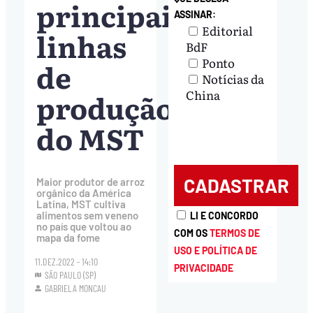
principais
ASSINAR:
Editorial
linhas
BdF
Ponto
de
Notícias da
produção
China
do MST
Maior produtor de arroz
orgânico da América
Latina, MST cultiva
alimentos sem veneno
LI E CONCORDO
no país que voltou ao
COM OS
TERMOS DE
mapa da fome
USO E POLÍTICA DE
11.DEZ.2022 - 14:10
PRIVACIDADE
SÃO PAULO (SP)
GABRIELA MONCAU