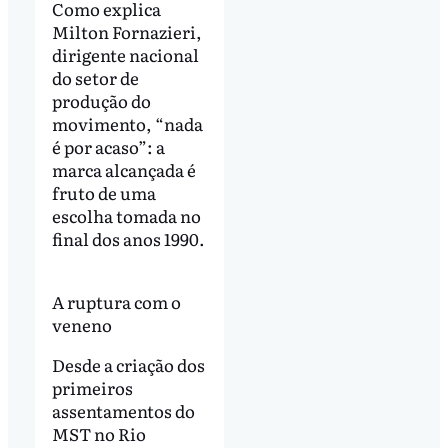
Como explica
Milton Fornazieri,
dirigente nacional
do setor de
produção do
movimento, “nada
é por acaso”: a
marca alcançada é
fruto de uma
escolha tomada no
final dos anos 1990.
A ruptura com o
veneno
Desde a criação dos
primeiros
assentamentos do
MST no Rio