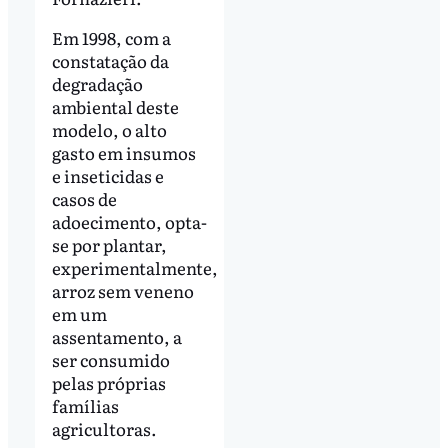
Em 1998, com a
constatação da
degradação
ambiental deste
modelo, o alto
gasto em insumos
e inseticidas e
casos de
adoecimento, opta-
se por plantar,
experimentalmente,
arroz sem veneno
em um
assentamento, a
ser consumido
pelas próprias
famílias
agricultoras.