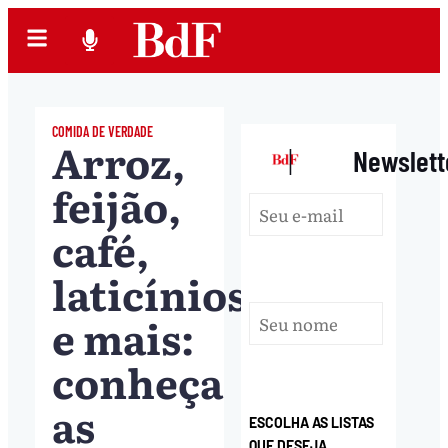
COMIDA DE VERDADE
Arroz,
|
Newslett
feijão,
café,
laticínios
e mais:
conheça
as
ESCOLHA AS LISTAS
QUE DESEJA