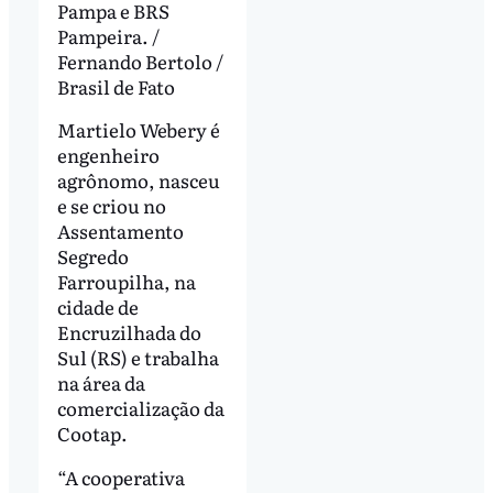
Pampa e BRS
Pampeira. /
Fernando Bertolo /
Brasil de Fato
Martielo Webery é
engenheiro
agrônomo, nasceu
e se criou no
Assentamento
Segredo
Farroupilha, na
cidade de
Encruzilhada do
Sul (RS) e trabalha
na área da
comercialização da
Cootap.
“A cooperativa