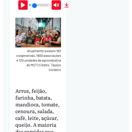
Play
Mute
Download
Atualmente existem 160
cooperativas, 1900 associações
e 120 unidades de agroindústria
do MST
|
Crédito: Tayson
Cordeiro
Arroz, feijão,
farinha, batata,
mandioca, tomate,
cenoura, salada,
café, leite, açúcar,
queijo. A maioria
das comidas que