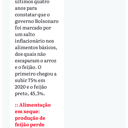
últimos quatro
anos para
constatar que o
governo Bolsonaro
foi marcado por
um salto
inflacionário nos
alimentos básicos,
dos quais não
escaparam o arroz
e o feijão. O
primeiro chegou a
subir 75% em
2020 e o feijão
preto, 45,3%.
:: Alimentação
em xeque:
produção de
feijão perde