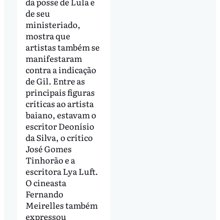
da posse de Lula e
de seu
ministeriado,
mostra que
artistas também se
manifestaram
contra a indicação
de Gil. Entre as
principais figuras
críticas ao artista
baiano, estavam o
escritor Deonísio
da Silva, o crítico
José Gomes
Tinhorão e a
escritora Lya Luft.
O cineasta
Fernando
Meirelles também
expressou