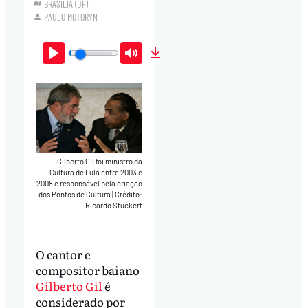
BRASÍLIA (DF)
PAULO MOTORYN
Play
Mute
Download
Gilberto Gil foi ministro da
Cultura de Lula entre 2003 e
2008 e responsável pela criação
dos Pontos de Cultura
|
Crédito:
Ricardo Stuckert
O cantor e
compositor baiano
Gilberto Gil
é
considerado por