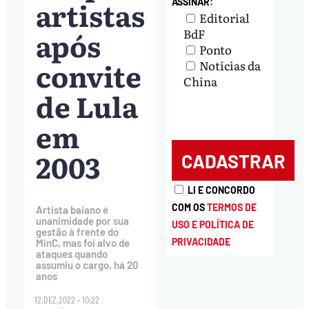
artistas
ASSINAR:
Editorial
após
BdF
Ponto
convite
Notícias da
China
de Lula
em
2003
LI E CONCORDO
COM OS
TERMOS DE
Artista baiano é
unanimidade por sua
USO E POLÍTICA DE
gestão à frente do
PRIVACIDADE
MinC, mas foi alvo de
ataques quando
assumiu o cargo, há 20
anos
12.DEZ.2022 - 10:22