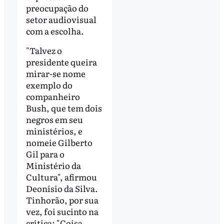
preocupação do
setor audiovisual
com a escolha.
"Talvez o
presidente queira
mirar-se nome
exemplo do
companheiro
Bush, que tem dois
negros em seu
ministérios, e
nomeie Gilberto
Gil para o
Ministério da
Cultura", afirmou
Deonísio da Silva.
Tinhorão, por sua
vez, foi sucinto na
crítica: "Coisa