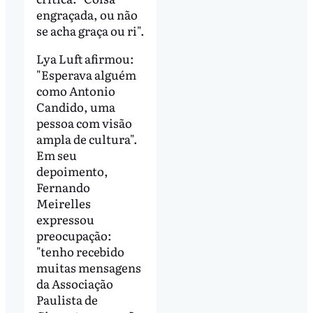
engraçada, ou não
se acha graça ou ri".
Lya Luft afirmou:
"Esperava alguém
como Antonio
Candido, uma
pessoa com visão
ampla de cultura".
Em seu
depoimento,
Fernando
Meirelles
expressou
preocupação:
"tenho recebido
muitas mensagens
da Associação
Paulista de