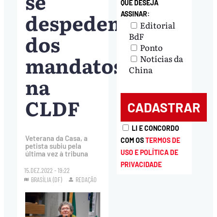
se
QUE DESEJA
despedem
ASSINAR:
Editorial
dos
BdF
Ponto
mandatos
Notícias da
China
na
CLDF
LI E CONCORDO
Veterana da Casa, a
COM OS
TERMOS DE
petista subiu pela
USO E POLÍTICA DE
última vez à tribuna
PRIVACIDADE
15.DEZ.2022 - 19:22
BRASÍLIA (DF)
REDAÇÃO