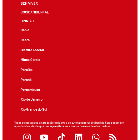
BEM VIVER
SOCIOAMBIENTAL
OPINIÃO
Bahia
Ceará
Distrito Federal
Minas Gerais
Paraíba
Paraná
Pernambuco
Rio de Janeiro
Rio Grande do Sul
Todos os conteúdos de produção exclusiva e de autoria editorial do Brasil de Fato podem ser
reproduzidos, desde que não sejam alterados e que se deem os devidos créditos.