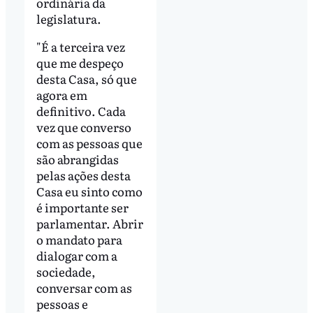
ordinária da
legislatura.
"É a terceira vez
que me despeço
desta Casa, só que
agora em
definitivo. Cada
vez que converso
com as pessoas que
são abrangidas
pelas ações desta
Casa eu sinto como
é importante ser
parlamentar. Abrir
o mandato para
dialogar com a
sociedade,
conversar com as
pessoas e