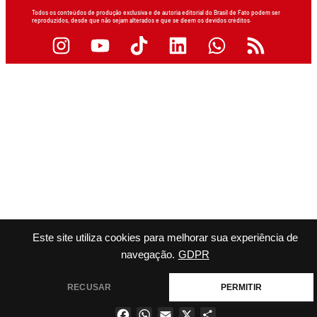
Todos os conteúdos de produção exclusiva e de autoria editorial do Brasil de Fato podem ser
reproduzidos, desde que não sejam alterados e que se deem os devidos créditos.
Este site utiliza cookies para melhorar sua experiência de
navegação.
GDPR
RECUSAR
PERMITIR
Facebook
WhatsApp
Email
X
Share