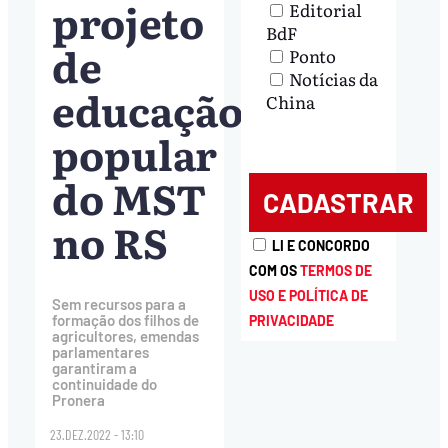
projeto
Editorial
BdF
de
Ponto
Notícias da
educação
China
popular
do MST
no RS
LI E CONCORDO
COM OS
TERMOS DE
USO E POLÍTICA DE
Sem recursos para a
formação dos filhos de
PRIVACIDADE
agricultores, emendas
parlamentares
garantiram a
continuidade do
Pronera
23.DEZ.2022 - 13:10