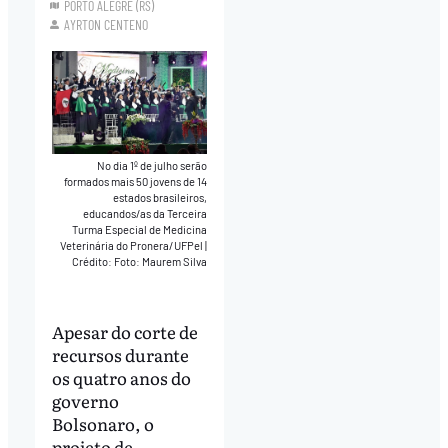
PORTO ALEGRE (RS)
AYRTON CENTENO
No dia 1º de julho serão
formados mais 50 jovens de 14
estados brasileiros,
educandos/as da Terceira
Turma Especial de Medicina
Veterinária do Pronera/UFPel
|
Crédito: Foto: Maurem Silva
Apesar do corte de
recursos durante
os quatro anos do
governo
Bolsonaro, o
projeto de