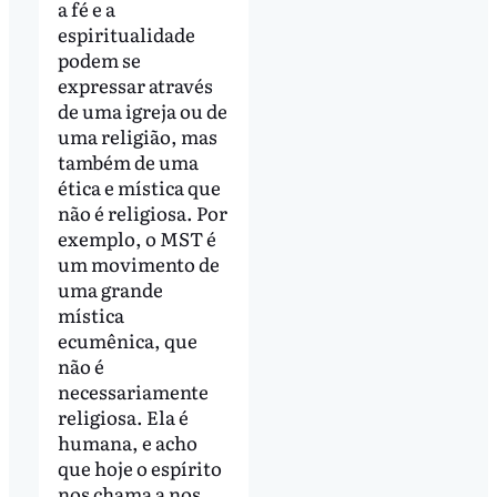
a fé e a
espiritualidade
podem se
expressar através
de uma igreja ou de
uma religião, mas
também de uma
ética e mística que
não é religiosa. Por
exemplo, o MST é
um movimento de
uma grande
mística
ecumênica, que
não é
necessariamente
religiosa. Ela é
humana, e acho
que hoje o espírito
nos chama a nos