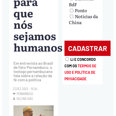
para
BdF
que
Ponto
Notícias da
nós
China
sejamos
humanos”
LI E CONCORDO
Em entrevista ao Brasil
COM OS
TERMOS DE
de Fato Pernambuco, o
teólogo pernambucano
USO E POLÍTICA DE
fala sobre a relação da
PRIVACIDADE
fé com a política
27.DEZ.2022 - 15:54
PERNAMBUCO
HELENA DIAS