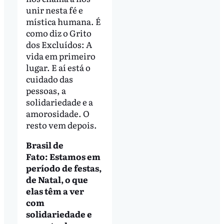
unir nesta fé e
mística humana. É
como diz o Grito
dos Excluídos: A
vida em primeiro
lugar. E aí está o
cuidado das
pessoas, a
solidariedade e a
amorosidade. O
resto vem depois.
Brasil de
Fato: Estamos em
período de festas,
de Natal, o que
elas têm a ver
com
solidariedade e