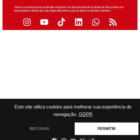
Todos os conteúdos de produção exclusiva e de autoria editorial do Brasil de Fato podem ser
reproduzidos, desde que não sejam alterados e que se deem os devidos créditos.
Este site utiliza cookies para melhorar sua experiência de
navegação.
GDPR
RECUSAR
PERMITIR
Facebook
WhatsApp
Email
X
Share