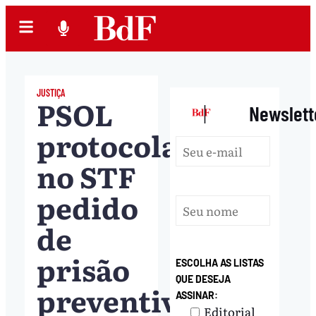
JUSTIÇA
PSOL
|
Newslett
protocola
no STF
pedido
de
prisão
ESCOLHA AS LISTAS
QUE DESEJA
preventiva
ASSINAR:
Editorial