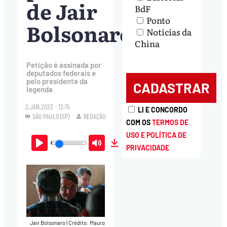
de Jair
BdF
Ponto
Bolsonaro
Notícias da
China
Petição é assinada por
deputados federais e
pelo presidente da
legenda
2.JAN.2023 - 12:15
LI E CONCORDO
SÃO PAULO (SP)
REDAÇÃO
COM OS
TERMOS DE
USO E POLÍTICA DE
PRIVACIDADE
Play
Mute
Download
Jair Bolsonaro
|
Crédito: Mauro