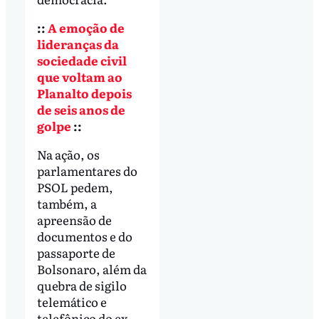
::
A emoção de
lideranças da
sociedade civil
que voltam ao
Planalto depois
de seis anos de
golpe
::
Na ação, os
parlamentares do
PSOL pedem,
também, a
apreensão de
documentos e do
passaporte de
Bolsonaro, além da
quebra de sigilo
telemático e
telefônico do ex-