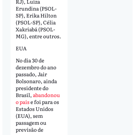
RJ), Luiza
Erundina (PSOL-
SP), Erika Hilton
(PSOL-SP), Célia
Xakriabá (PSOL-
MG), entre outros.
EUA
No dia 30 de
dezembro do ano
passado, Jair
Bolsonaro, ainda
presidente do
Brasil,
abandonou
o país
e foi para os
Estados Unidos
(EUA), sem
passagem ou
previsão de