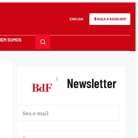
ENGLISH
OUÇA A RÁDIO BDF
UEM SOMOS
Newsletter
|