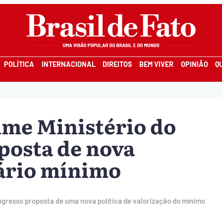
POLÍTICA
INTERNACIONAL
DIREITOS
BEM VIVER
OPINIÃO
Q
ume Ministério do
posta de nova
lário mínimo
ngresso proposta de uma nova política de valorização do mínimo