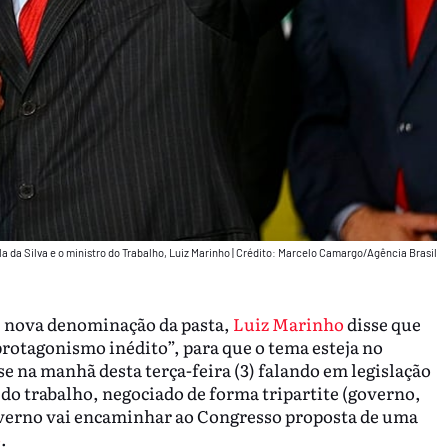
la da Silva e o ministro do Trabalho, Luiz Marinho
|
Crédito: Marcelo Camargo/Agência Brasil
, nova denominação da pasta,
Luiz Marinho
disse que
protagonismo inédito”, para que o tema esteja no
e na manhã desta terça-feira (3) falando em legislação
 do trabalho, negociado de forma tripartite (governo,
governo vai encaminhar ao Congresso proposta de uma
o
.