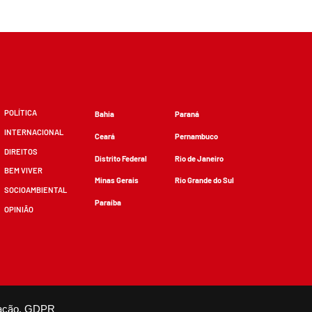
POLÍTICA
Bahia
Paraná
INTERNACIONAL
Ceará
Pernambuco
DIREITOS
Distrito Federal
Rio de Janeiro
BEM VIVER
Minas Gerais
Rio Grande do Sul
SOCIOAMBIENTAL
Paraíba
OPINIÃO
zidos, desde que não sejam alterados e que se deem os devidos créditos.
ação.
GDPR