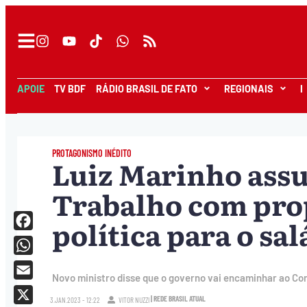
APOIE
TV BDF
RÁDIO BRASIL DE FATO
REGIONAIS
I
PROTAGONISMO INÉDITO
Luiz Marinho ass
Trabalho com pro
política para o sa
Facebook
WhatsApp
Novo ministro disse que o governo vai encaminhar ao Co
Email
| REDE BRASIL ATUAL
3.JAN.2023 - 12:22
VITOR NUZZI