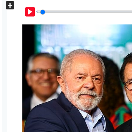
X
Share
Play