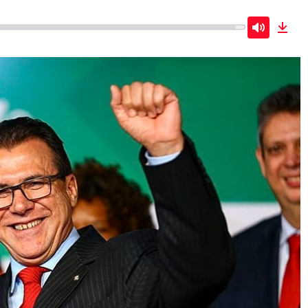
Mute
Dow