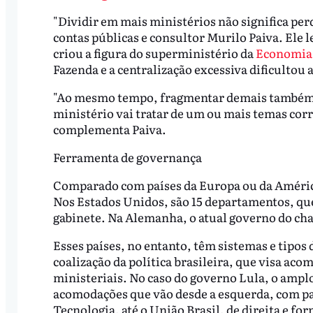
"Dividir em mais ministérios não significa perd
contas públicas e consultor Murilo Paiva. Ele 
criou a figura do superministério da
Economia
Fazenda e a centralização excessiva dificultou 
"Ao mesmo tempo, fragmentar demais também p
ministério vai tratar de um ou mais temas corr
complementa Paiva.
Ferramenta de governança
Comparado com países da Europa ou da América
Nos Estados Unidos, são 15 departamentos, que 
gabinete. Na Alemanha, o atual governo do cha
Esses países, no entanto, têm sistemas e tipos
coalização da política brasileira, que visa aco
ministeriais. No caso do governo Lula, o amplo
acomodações que vão desde a esquerda, com pa
Tecnologia, até o União Brasil, de direita e f