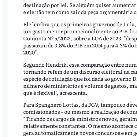
destinação por lei. Se alguém quiser aumentar
e ele não tem como sair da peça orçamentária q
Ele lembra que os primeiros governos de Lula
um gasto menor promocionalmente ao PIB do q
Conjunta Nº 5/2022, sobre a LOA de 2023, "desp
passaram de 3,8% do PIB em 2014 para 4,3% do 
2020".
Segundo Hendrik, essa comparação entre númer
tornando refém de um discurso eleitoral na c
espécie de rotulação que foi dada ao governo 
número de ministérios é volume de gastos, mas
que é flexível", acrescenta.
Para Spanghero Lottas, da FGV, tampouco dev
comissionados – ou mesmo a realização de conc
"Tirando os cargos de ministros novos, gera
relativamente constantes. O mesmo acontece co
gera automaticamente novos concursos e em ge