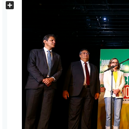
X
Share