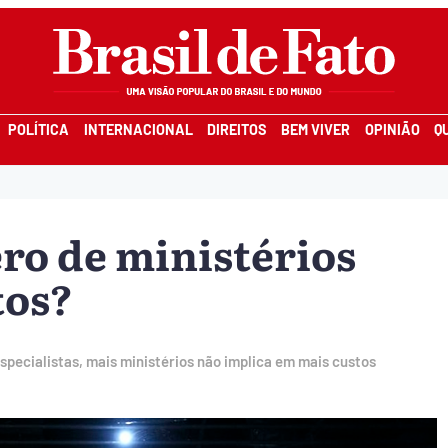
POLÍTICA
INTERNACIONAL
DIREITOS
BEM VIVER
OPINIÃO
Q
o de ministérios
tos?
specialistas, mais ministérios não implica em mais custos