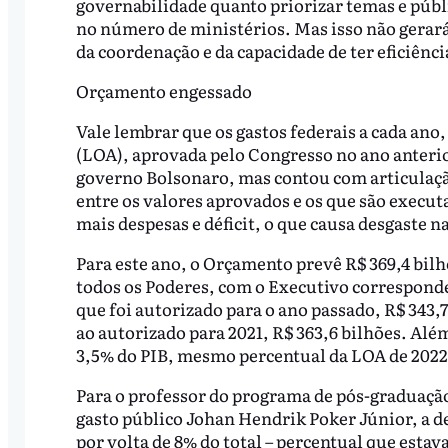
governabilidade quanto priorizar temas e públ
no número de ministérios. Mas isso não gera
da coordenação e da capacidade de ter eficiênci
Orçamento engessado
Vale lembrar que os gastos federais a cada ano
(LOA), aprovada pelo Congresso no ano anterior
governo Bolsonaro, mas contou com articulação
entre os valores aprovados e os que são execu
mais despesas e déficit, o que causa desgaste 
Para este ano, o Orçamento prevê R$ 369,4 bilh
todos os Poderes, com o Executivo correspond
que foi autorizado para o ano passado, R$ 343,
ao autorizado para 2021, R$ 363,6 bilhões. Al
3,5% do PIB, mesmo percentual da LOA de 2022 
Para o professor do programa de pós-graduaçã
gasto público Johan Hendrik Poker Júnior, a de
por volta de 8% do total – percentual que estav