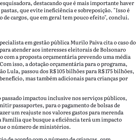
 pesquisadora, destacando que é mais importante haver
astas, que evite ineficiência e sobreposição. "Isso é
 de cargos, que em geral tem pouco efeito", conclui.
pecialista em gestão pública Murilo Paiva cita o caso do
 para atender aos interesses eleitorais de Bolsonaro
mo com a proposta orçamentária prevendo uma média
 Com isso, a dotação orçamentária para o programa,
ão Lula, passou dos R$ 105 bilhões para R$ 175 bilhões,
benefício, mas também adicionais para crianças por
o passado impactou inclusive nos serviços públicos,
emitir passaportes, para o pagamento de bolsas de
fazer um reajuste nos valores gastos para merenda
 Família que busque a eficiência terá um impacto
que o número de ministérios.
cio de acordo com o número de crianças, com