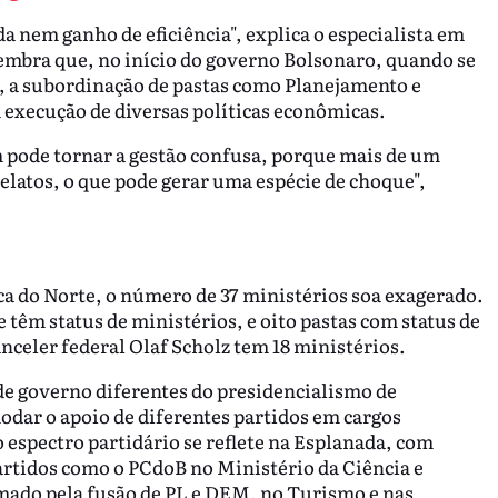
a nem ganho de eficiência", explica o especialista em
lembra que, no início do governo Bolsonaro, quando se
, a subordinação de pastas como Planejamento e
a execução de diversas políticas econômicas.
ode tornar a gestão confusa, porque mais de um
elatos, o que pode gerar uma espécie de choque",
 do Norte, o número de 37 ministérios soa exagerado.
têm status de ministérios, e oito pastas com status de
nceler federal Olaf Scholz tem 18 ministérios.
 de governo diferentes do presidencialismo de
modar o apoio de diferentes partidos em cargos
 espectro partidário se reflete na Esplanada, com
rtidos como o PCdoB no Ministério da Ciência e
ormado pela fusão de PL e DEM, no Turismo e nas