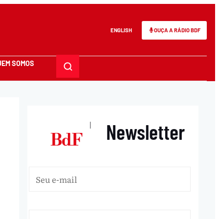
ENGLISH
OUÇA A RÁDIO BDF
UEM SOMOS
Newsletter
|