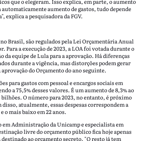
icos que o elegeram. Isso explica, em parte, o aumento
rá automaticamente aumento de gastos, tudo depende
a", explica a pesquisadora da FGV.
, no Brasil, são regulados pela Lei Orçamentária Anual
. Para a execução de 2023, a LOA foi votada durante o
 da equipe de Lula para a aprovação. Há diferenças
tados durante a vigência, mas distorções podem gerar
na aprovação do Orçamento do ano seguinte.
ões para gastos com pessoal e encargos sociais em
endo a 75,5% desses valores. É um aumento de 8,3% ao
7 bilhões. O número para 2023, no entanto, é próximo
ém disso, atualmente, essas despesas correspondem a
e o mais baixo em 22 anos.
o em Administração da Unicamp e especialista em
stinação livre do orçamento público fica hoje apenas
a destinado ao orçamento secreto. "O resto já tem