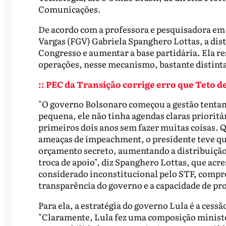
Comunicações.
De acordo com a professora e pesquisadora em
Vargas (FGV) Gabriela Spanghero Lottas, a dist
Congresso e aumentar a base partidária. Ela r
operações, nesse mecanismo, bastante distinta
:: PEC da Transição corrige erro que Teto de
"O governo Bolsonaro começou a gestão tentand
pequena, ele não tinha agendas claras priorit
primeiros dois anos sem fazer muitas coisas. 
ameaças de impeachment, o presidente teve que
orçamento secreto, aumentando a distribuição
troca de apoio", diz Spanghero Lottas, que acr
considerado inconstitucional pelo STF, compr
transparência do governo e a capacidade de pr
Para ela, a estratégia do governo Lula é a cessã
"Claramente, Lula fez uma composição minister