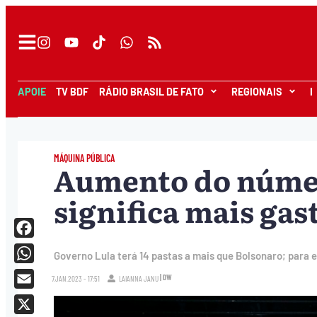
APOIE
TV BDF
RÁDIO BRASIL DE FATO
REGIONAIS
I
MÁQUINA PÚBLICA
Aumento do númer
significa mais gas
Facebook
Governo Lula terá 14 pastas a mais que Bolsonaro; para e
WhatsApp
| DW
7.JAN.2023 - 17:51
LAIANNA JANU
Email